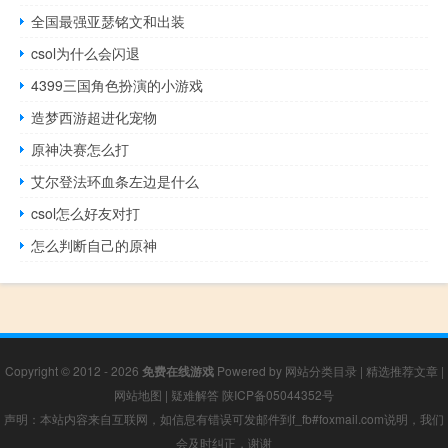
全国最强亚瑟铭文和出装
csol为什么会闪退
4399三国角色扮演的小游戏
造梦西游超进化宠物
原神决赛怎么打
艾尔登法环血条左边是什么
csol怎么好友对打
怎么判断自己的原神
Copyright © 2012 - 2026
免费在线游戏
Powered by
网站分类目录
|
精选推荐文章
|
网站地图
|
疑难解答
陕ICP备05044352号
声明：本站内容来自互联网，如信息有错误可发邮件到f_fb#foxmail.com说明，我们
会及时纠正，谢谢