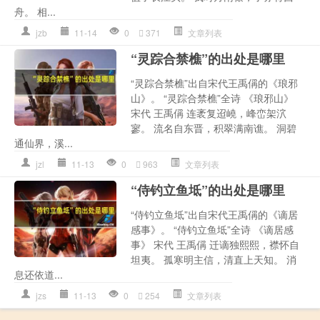
舟。 相...
jzb
11-14
0
371
文章列表
“灵踪合禁樵”的出处是哪里
“灵踪合禁樵”出自宋代王禹偁的《琅邪
山》。 “灵踪合禁樵”全诗 《琅邪山》
宋代 王禹偁 连袤复迢嶢，峰峦架泬
寥。 流名自东晋，积翠满南谯。 洞碧
通仙界，溪...
jzl
11-13
0
963
文章列表
“侍钓立鱼坻”的出处是哪里
“侍钓立鱼坻”出自宋代王禹偁的《谪居
感事》。 “侍钓立鱼坻”全诗 《谪居感
事》 宋代 王禹偁 迁谪独熙熙，襟怀自
坦夷。 孤寒明主信，清直上天知。 消
息还依道...
jzs
11-13
0
254
文章列表