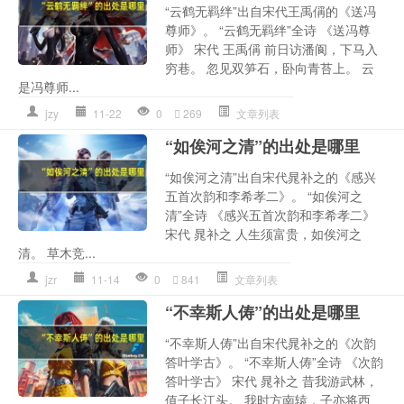
“云鹤无羁绊”出自宋代王禹偁的《送冯
尊师》。 “云鹤无羁绊”全诗 《送冯尊
师》 宋代 王禹偁 前日访潘阆，下马入
穷巷。 忽见双笋石，卧向青苔上。 云
是冯尊师...
jzy
11-22
0
269
文章列表
“如俟河之清”的出处是哪里
“如俟河之清”出自宋代晁补之的《感兴
五首次韵和李希孝二》。 “如俟河之
清”全诗 《感兴五首次韵和李希孝二》
宋代 晁补之 人生须富贵，如俟河之
清。 草木竞...
jzr
11-14
0
841
文章列表
“不幸斯人俦”的出处是哪里
“不幸斯人俦”出自宋代晁补之的《次韵
答叶学古》。 “不幸斯人俦”全诗 《次韵
答叶学古》 宋代 晁补之 昔我游武林，
值子长江头。 我时方南辕，子亦将西