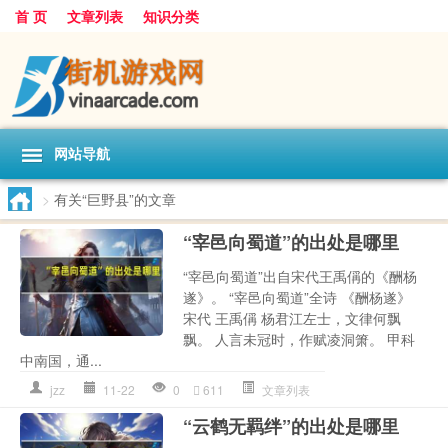
首 页
文章列表
知识分类
网站导航
>
有关“巨野县”的文章
“宰邑向蜀道”的出处是哪里
“宰邑向蜀道”出自宋代王禹偁的《酬杨
遂》。 “宰邑向蜀道”全诗 《酬杨遂》
宋代 王禹偁 杨君江左士，文律何飘
飘。 人言未冠时，作赋凌洞箫。 甲科
中南国，通...
jzz
11-22
0
611
文章列表
“云鹤无羁绊”的出处是哪里