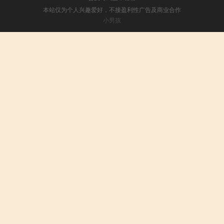
本站仅为个人兴趣爱好，不接盈利性广告及商业合作
小男孩