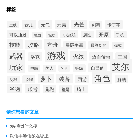
标签
光芒
元素
云顶
元气
卡丁车
剑网
主线
开原
可以通过
小游戏
属性
手机
城堡
地图
方舟
技能
攻略
星际争霸
最终幻想
模式
游戏
武器
火线
热血传奇
洛克
王国
艾尔
玩家
自己的
等级
电脑
的人
的是
角色
萝卜
装备
西游
解锁
荣耀
英雄
谷物
账号
跑跑
骑士
都是
猜你想看的文章
b站看cf什么梗
诛仙手游仙酿在哪里