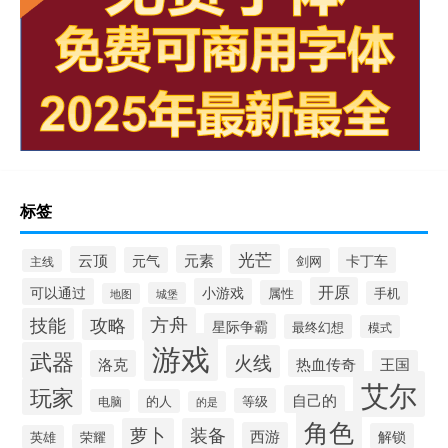
标签
光芒
元素
云顶
元气
卡丁车
剑网
主线
开原
可以通过
小游戏
属性
手机
城堡
地图
方舟
技能
攻略
星际争霸
最终幻想
模式
游戏
武器
火线
热血传奇
洛克
王国
艾尔
玩家
自己的
等级
电脑
的人
的是
角色
萝卜
装备
西游
解锁
荣耀
英雄