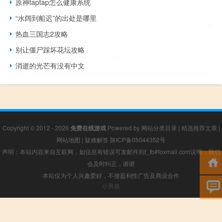
原神taptap怎么健康系统
“水阔到船迟”的出处是哪里
热血三国志2攻略
别让僵尸踩坏花坛攻略
消逝的光芒有没有中文
Copyright © 2012 - 2026
免费在线游戏
Powered by
网站分类目录
|
精选推荐文章
|
网站地图
|
疑难解答
陕ICP备05044352号
声明：本站内容来自互联网，如信息有错误可发邮件到f_fb#foxmail.com说明，我们
会及时纠正，谢谢
本站仅为个人兴趣爱好，不接盈利性广告及商业合作
小男孩