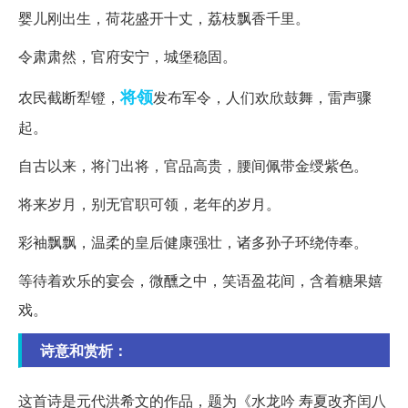
婴儿刚出生，荷花盛开十丈，荔枝飘香千里。
令肃肃然，官府安宁，城堡稳固。
将领
农民截断犁镫，
发布军令，人们欢欣鼓舞，雷声骤
起。
自古以来，将门出将，官品高贵，腰间佩带金绶紫色。
将来岁月，别无官职可领，老年的岁月。
彩袖飘飘，温柔的皇后健康强壮，诸多孙子环绕侍奉。
等待着欢乐的宴会，微醺之中，笑语盈花间，含着糖果嬉
戏。
诗意和赏析：
这首诗是元代洪希文的作品，题为《水龙吟 寿夏改齐闰八