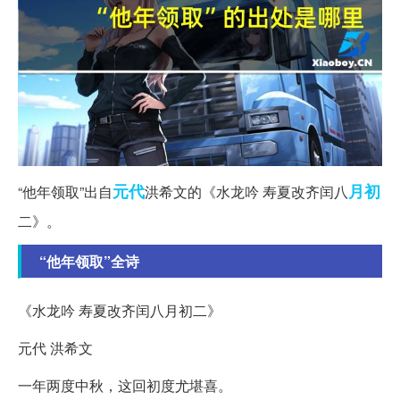
元代
月初
“他年领取”出自
洪希文的《水龙吟 寿夏改齐闰八
二》。
“他年领取”全诗
《水龙吟 寿夏改齐闰八月初二》
元代 洪希文
一年两度中秋，这回初度尤堪喜。