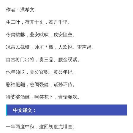
作者：洪希文
生二叶，荷开十丈，荔丹千里。
令肃貔貅，业安畎畎，戍安隍垒。
况莆民截镫，帅垣＊檄，人欢悦、雷声起。
自古将门出将，贵三品、腰金绶紫。
他年领取，莫公官职，黄公年纪。
彩袖翩翩，慈闱强健，诸孙环侍。
待婆娑酒醺，呵笑花下，含饴耍戏。
中文译文：
一年两度中秋，这回初度尤堪喜。