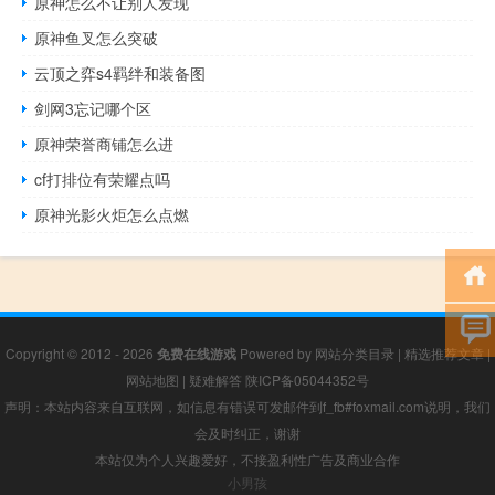
原神怎么不让别人发现
原神鱼叉怎么突破
云顶之弈s4羁绊和装备图
剑网3忘记哪个区
原神荣誉商铺怎么进
cf打排位有荣耀点吗
原神光影火炬怎么点燃
Copyright © 2012 - 2026
免费在线游戏
Powered by
网站分类目录
|
精选推荐文章
|
网站地图
|
疑难解答
陕ICP备05044352号
声明：本站内容来自互联网，如信息有错误可发邮件到f_fb#foxmail.com说明，我们
会及时纠正，谢谢
本站仅为个人兴趣爱好，不接盈利性广告及商业合作
小男孩