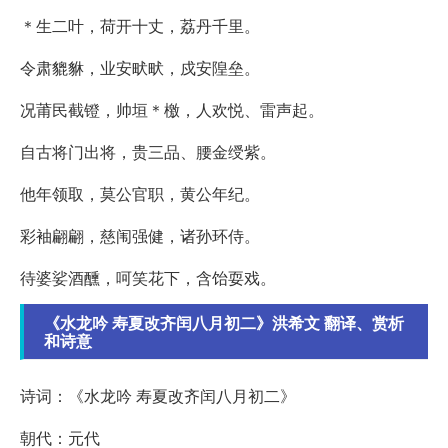
＊生二叶，荷开十丈，荔丹千里。
令肃貔貅，业安畎畎，戍安隍垒。
况莆民截镫，帅垣＊檄，人欢悦、雷声起。
自古将门出将，贵三品、腰金绶紫。
他年领取，莫公官职，黄公年纪。
彩袖翩翩，慈闱强健，诸孙环侍。
待婆娑酒醺，呵笑花下，含饴耍戏。
《水龙吟 寿夏改齐闰八月初二》洪希文 翻译、赏析
和诗意
诗词：《水龙吟 寿夏改齐闰八月初二》
朝代：元代