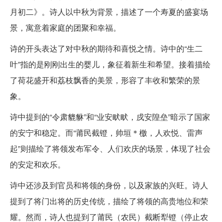
月初二》。诗人以中秋为背景，描述了一个寿夏的盛宴场
景，寓意着家庭的团聚和幸福。
诗的开头表达了对中秋的期待和喜悦之情。诗中的“生二
叶”指的是刚刚出生的婴儿，象征着新生和希望。接着描绘
了荷花盛开和荔枝飘香的美景，形容了丰收和繁荣的景
象。
诗中提到的“令肃貔貅”和“业安畎畎，戍安隍垒”暗示了国家
的安宁和稳定。而“莆民截镫，帅垣＊檄，人欢悦、雷声
起”则描绘了将领发布军令、人们欢庆的场景，体现了社会
的安定和欢乐。
诗中还涉及到官员和将领的身份，以及家族的兴旺。诗人
提到了将门出将的历史传统，描绘了将领的高贵地位和荣
耀。然而，诗人也提到了莆民（农民）截断犁镫（停止农