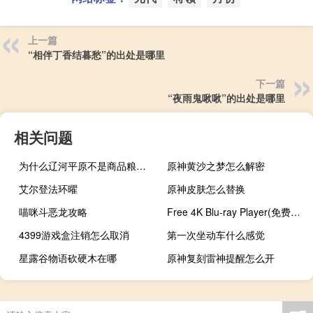
上一篇
“相伴丁香结暮愁”的出处是哪里
下一篇
“夜雨鬼啾啾”的出处是哪里
相关问题
为什么辽河平原不是商品粮基地
原神黄沙之梦怎么解密
艾尔登法环曜
原神皮肤怎么替换
喵咪斗恶龙攻略
Free 4K Blu-ray Player(免费4K蓝光播放器) V1.3.14 官方版（Free 4K Blu-ray Player(免费4K蓝光播放器) V1.3.14 官方版功能简介）
4399游戏盒注销怎么取消
第一次坐动车什么感觉
星露谷物语砍硬木在哪
原神复刻雷神提醒怎么开