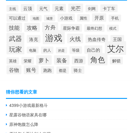
光芒
元素
云顶
元气
卡丁车
剑网
主线
开原
可以通过
小游戏
属性
手机
城堡
地图
方舟
技能
攻略
星际争霸
最终幻想
模式
游戏
武器
火线
热血传奇
洛克
王国
艾尔
玩家
自己的
等级
电脑
的人
的是
角色
萝卜
装备
西游
解锁
荣耀
英雄
谷物
账号
跑跑
骑士
都是
猜你想看的文章
4399小游戏最新格斗
星露谷物语家具在哪
原神饱腹怎么降