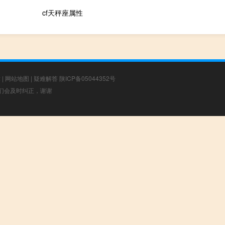
cf天秤座属性
章
|
网站地图
|
疑难解答
陕ICP备05044352号
，我们会及时纠正，谢谢