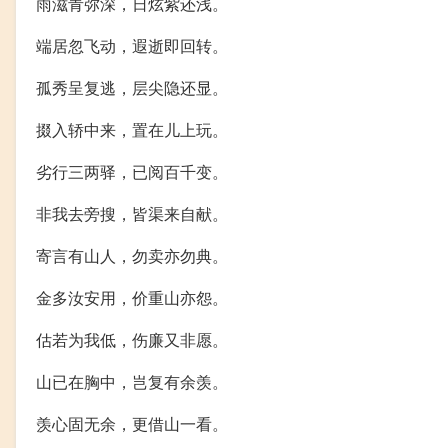
雨滋青弥深，日炫紫还浅。
端居忽飞动，遐逝即回转。
孤秀呈复逃，层尖隐还显。
掇入轿中来，置在儿上玩。
劣行三两驿，已阅百千变。
非我去旁搜，皆渠来自献。
寄言有山人，勿卖亦勿典。
金多汝安用，价重山亦怨。
估若为我低，伤廉又非愿。
山已在胸中，岂复有余羡。
羡心固无余，更借山一看。