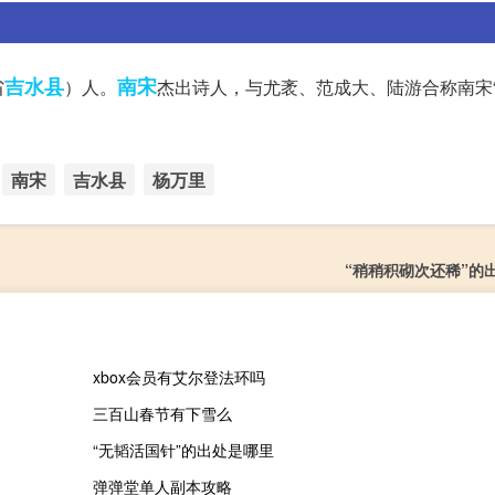
吉水县
南宋
省
）人。
杰出诗人，与尤袤、范成大、陆游合称南宋
南宋
吉水县
杨万里
“稍稍积砌次还稀”的
xbox会员有艾尔登法环吗
三百山春节有下雪么
“无韬活国针”的出处是哪里
弹弹堂单人副本攻略