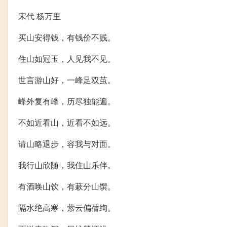
宋代 杨万里
买山安得钱，有钱价不贱。
住山如冠玉，人见我不见。
世言游山好，一峰足双茧。
峰外复有峰，历尽独能遍。
不如近看山，近看不如远。
请山略退步，容我与对面。
我行山欣随，我住山乐伴。
有酒唤山饮，有蔌分山馔。
隔水绝高寒，萦云偏蒨绚。