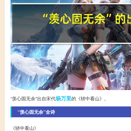
杨万里
“羡心固无余”出自宋代
的《轿中看山》。
“羡心固无余”全诗
《轿中看山》