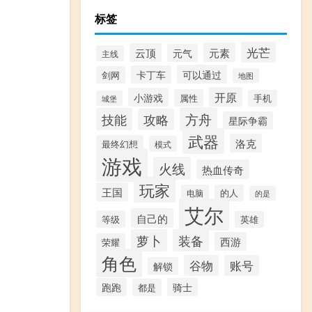
标签
光芒
元素
云顶
元气
主线
可以通过
卡丁车
剑网
地图
开原
小游戏
属性
手机
城堡
方舟
技能
攻略
星际争霸
武器
洛克
最终幻想
模式
游戏
火线
热血传奇
玩家
王国
电脑
的人
的是
艾尔
自己的
等级
英雄
萝卜
装备
西游
荣耀
角色
谷物
账号
解锁
跑跑
骑士
都是