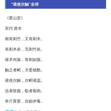
“谁使尔触”全诗
《爱山堂》
宋代 曾丰
南有刺竹，又有刺木。
有刺木矣，无刺竹矣。
彼木何族，有刺如簇。
触之者衂，天委彼酷。
谁使尔触，尔衂谁讟。
达者鼓腹，歜者裂肉。
斧斤畟畟，自贻伊毒。