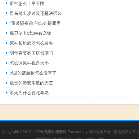
原神怎么上窜下跳
司马懿出攻速装还是法强装
“重裘隔夜霜”的出处是哪里
保卫萝卜3如何有宠物
原神长枪武器怎么装备
明年春节有国庆假期吗
怎么调原神视角大小
cf里的蓝魔枪怎么没有了
最贵的游戏消逝的光芒
冬天为什么要吃羊奶
Copyright © 2012 - 2026
免费在线游戏
Powered by
网站分类目录
|
精选推荐文章
|
网站地图
|
疑难解答
陕ICP备05044352号