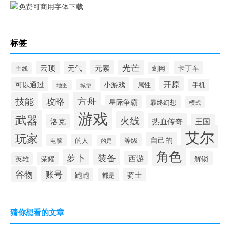
标签
光芒
元素
云顶
元气
卡丁车
剑网
主线
开原
可以通过
小游戏
属性
手机
城堡
地图
方舟
技能
攻略
星际争霸
最终幻想
模式
游戏
武器
火线
热血传奇
洛克
王国
艾尔
玩家
自己的
等级
电脑
的人
的是
角色
萝卜
装备
西游
解锁
荣耀
英雄
谷物
账号
跑跑
骑士
都是
猜你想看的文章