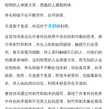
聪明的人捧腹大笑，愚蠢的人撕裂肉体。
斧头和锯子在不断劳作，自寻病害。
木材
天道善于复原，何况对于
的利用。
这首诗词表达出作者对自然界中存在的刺与毒的思考。南
方有刺竹和刺木，木头上的刺如同簇状，触摸它们会受
伤，被天命视为残酷。诗人质问触碰它们的人，问他们的
伤痛谁来倾听。达到智慧的人会捧腹大笑，而无知的人会
自毁肉体。斧头和锯子不断砍伐木材，却自食其果，自寻
病害。然而，天道善于复原，即使木材受伤，也能重新生
长。诗人由此得出结论，利用木材是符合天道的。
整首诗词通过对刺竹和刺木的描写，展现了作者对自然界
中存在的矛盾和不完美之处的思考。刺竹和刺木象征着现
实生活中的困难和挑战，而诗人通过对触摸它们的人的质