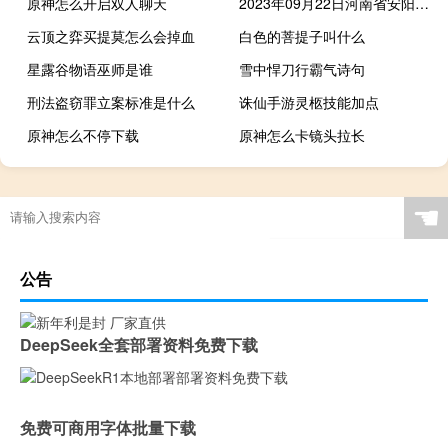
原神怎么开启双人聊天
2023年09月22日河南省安阳市疫情大数据-今日/今天疫情全网搜索最新实时消息动态情况通知播报
云顶之弈买提莫怎么会掉血
白色的菩提子叫什么
星露谷物语巫师是谁
雪中悍刀行霸气诗句
刑法盗窃罪立案标准是什么
诛仙手游灵柩技能加点
原神怎么不停下载
原神怎么卡镜头拉长
☚
公告
DeepSeek全套部署资料免费下载
免费可商用字体批量下载