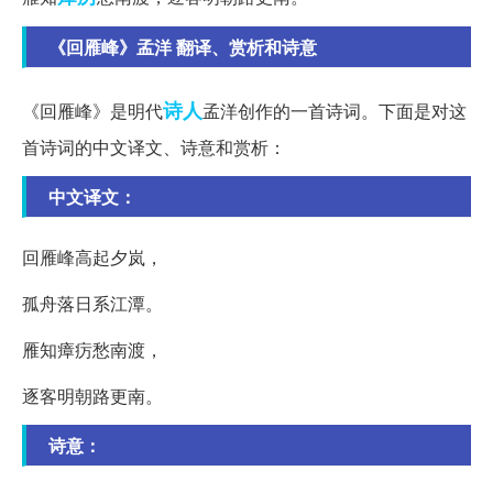
《回雁峰》孟洋 翻译、赏析和诗意
诗人
《回雁峰》是明代
孟洋创作的一首诗词。下面是对这
首诗词的中文译文、诗意和赏析：
中文译文：
回雁峰高起夕岚，
孤舟落日系江潭。
雁知瘴疠愁南渡，
逐客明朝路更南。
诗意：