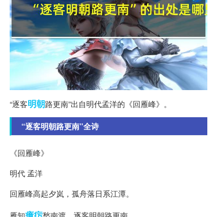
明朝
“逐客
路更南”出自明代孟洋的《回雁峰》。
“逐客明朝路更南”全诗
《回雁峰》
明代 孟洋
回雁峰高起夕岚，孤舟落日系江潭。
瘴疠
雁知
愁南渡，逐客明朝路更南。