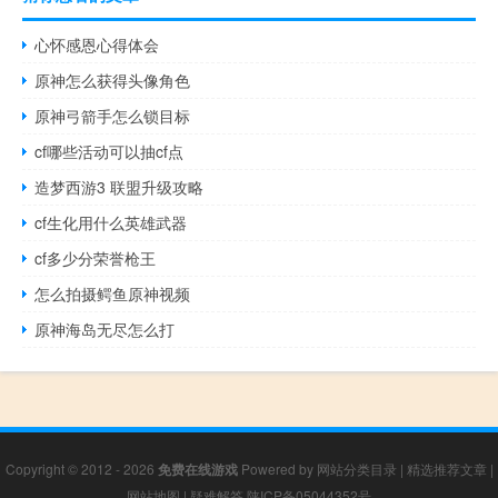
心怀感恩心得体会
原神怎么获得头像角色
原神弓箭手怎么锁目标
cf哪些活动可以抽cf点
造梦西游3 联盟升级攻略
cf生化用什么英雄武器
cf多少分荣誉枪王
怎么拍摄鳄鱼原神视频
原神海岛无尽怎么打
Copyright © 2012 - 2026
免费在线游戏
Powered by
网站分类目录
|
精选推荐文章
|
网站地图
|
疑难解答
陕ICP备05044352号