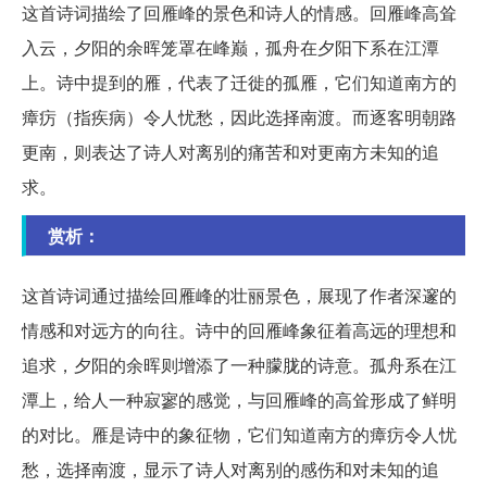
这首诗词描绘了回雁峰的景色和诗人的情感。回雁峰高耸
入云，夕阳的余晖笼罩在峰巅，孤舟在夕阳下系在江潭
上。诗中提到的雁，代表了迁徙的孤雁，它们知道南方的
瘴疠（指疾病）令人忧愁，因此选择南渡。而逐客明朝路
更南，则表达了诗人对离别的痛苦和对更南方未知的追
求。
赏析：
这首诗词通过描绘回雁峰的壮丽景色，展现了作者深邃的
情感和对远方的向往。诗中的回雁峰象征着高远的理想和
追求，夕阳的余晖则增添了一种朦胧的诗意。孤舟系在江
潭上，给人一种寂寥的感觉，与回雁峰的高耸形成了鲜明
的对比。雁是诗中的象征物，它们知道南方的瘴疠令人忧
愁，选择南渡，显示了诗人对离别的感伤和对未知的追