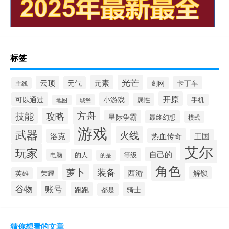
标签
光芒
元素
云顶
元气
卡丁车
剑网
主线
开原
可以通过
小游戏
属性
手机
城堡
地图
方舟
技能
攻略
星际争霸
最终幻想
模式
游戏
武器
火线
热血传奇
洛克
王国
艾尔
玩家
自己的
等级
电脑
的人
的是
角色
萝卜
装备
西游
解锁
荣耀
英雄
谷物
账号
跑跑
骑士
都是
猜你想看的文章