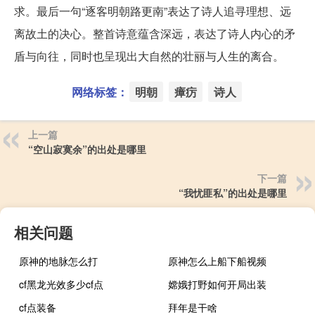
求。最后一句“逐客明朝路更南”表达了诗人追寻理想、远
离故土的决心。整首诗意蕴含深远，表达了诗人内心的矛
盾与向往，同时也呈现出大自然的壮丽与人生的离合。
网络标签：
明朝
瘴疠
诗人
上一篇
“空山寂寞余”的出处是哪里
下一篇
“我忧匪私”的出处是哪里
相关问题
原神的地脉怎么打
原神怎么上船下船视频
cf黑龙光效多少cf点
嫦娥打野如何开局出装
cf点装备
拜年是干啥