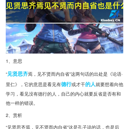
1、意思
见贤思齐
“
焉，见不贤而内自省”这两句话的出处是《论语·
德行
的人
里仁》，它的意思是看见有
或才干
就要想着向他
学习，看见没有德行的人，自己的内心就要反省是否有和
他一样的错误。
2、赏析
“见贤思齐焉，见不贤而内自省”这是孔子说的话，也是后