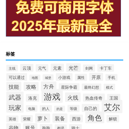
标签
光芒
元素
云顶
元气
卡丁车
剑网
主线
开原
可以通过
小游戏
属性
手机
城堡
地图
方舟
技能
攻略
星际争霸
最终幻想
模式
游戏
武器
火线
热血传奇
洛克
王国
艾尔
玩家
自己的
等级
电脑
的人
的是
角色
萝卜
装备
西游
解锁
荣耀
英雄
谷物
账号
跑跑
骑士
都是