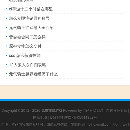
cf手游十二小时猫在哪里
怎么立即注销原神账号
元气骑士红武器大全介绍
管委会合同工怎么样
原神食物怎么交付
csol怎么获得技能
12人狼人杀白痴攻略
元气骑士超界者经历了什么
Copyright © 2012 - 2026
免费在线游戏
Powered by
网站分类目录
|
精选推荐文章
|
网站地图
|
疑难解答
陕ICP备05044352号
声明：本站内容来自互联网，如信息有错误可发邮件到f_fb#foxmail.com说明，我们