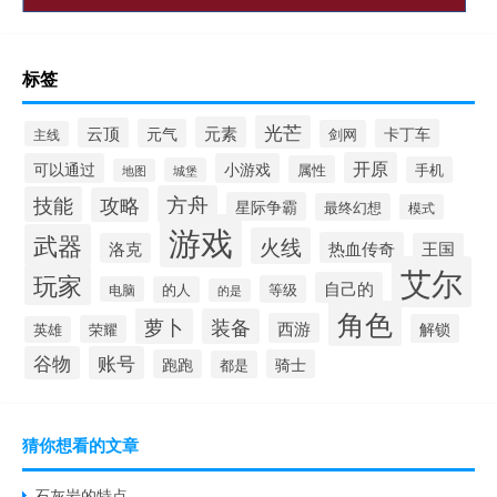
标签
光芒
元素
云顶
元气
卡丁车
剑网
主线
开原
可以通过
小游戏
属性
手机
城堡
地图
方舟
技能
攻略
星际争霸
最终幻想
模式
游戏
武器
火线
热血传奇
洛克
王国
艾尔
玩家
自己的
等级
电脑
的人
的是
角色
萝卜
装备
西游
解锁
荣耀
英雄
谷物
账号
跑跑
骑士
都是
猜你想看的文章
石灰岩的特点