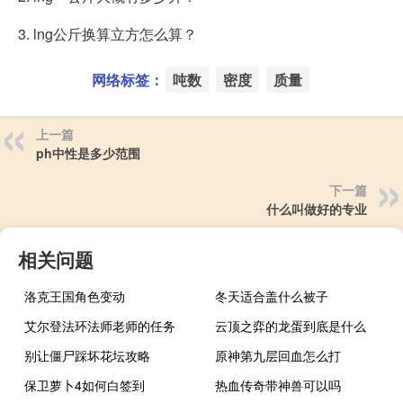
3. lng公斤换算立方怎么算？
网络标签：
吨数
密度
质量
上一篇
ph中性是多少范围
下一篇
什么叫做好的专业
相关问题
洛克王国角色变动
冬天适合盖什么被子
艾尔登法环法师老师的任务
云顶之弈的龙蛋到底是什么
别让僵尸踩坏花坛攻略
原神第九层回血怎么打
保卫萝卜4如何白签到
热血传奇带神兽可以吗