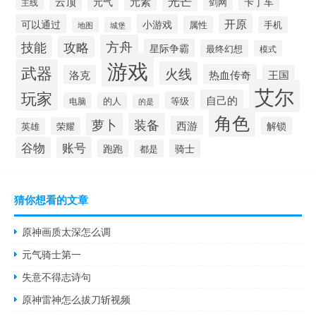
光芒
元素
云顶
元气
卡丁车
剑网
主线
开原
可以通过
小游戏
属性
手机
城堡
地图
方舟
技能
攻略
星际争霸
最终幻想
模式
游戏
武器
火线
热血传奇
洛克
王国
艾尔
玩家
自己的
等级
电脑
的人
的是
角色
萝卜
装备
西游
解锁
荣耀
英雄
谷物
账号
跑跑
骑士
都是
猜你想看的文章
原神画质太深怎么调
元气骑士第一
失意不得志诗句
原神雷神怎么拔刀斩视频