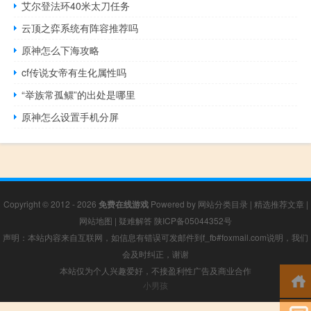
艾尔登法环40米太刀任务
云顶之弈系统有阵容推荐吗
原神怎么下海攻略
cf传说女帝有生化属性吗
“举族常孤鳏”的出处是哪里
原神怎么设置手机分屏
Copyright © 2012 - 2026
免费在线游戏
Powered by
网站分类目录
|
精选推荐文章
|
网站地图
|
疑难解答
陕ICP备05044352号
声明：本站内容来自互联网，如信息有错误可发邮件到f_fb#foxmail.com说明，我们
会及时纠正，谢谢
本站仅为个人兴趣爱好，不接盈利性广告及商业合作
小男孩