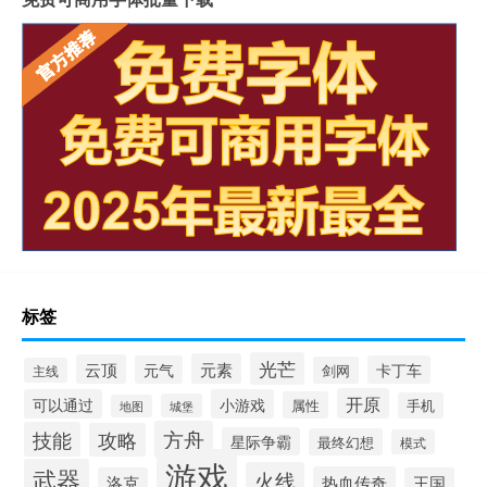
标签
光芒
元素
云顶
元气
卡丁车
剑网
主线
开原
可以通过
小游戏
属性
手机
城堡
地图
方舟
技能
攻略
星际争霸
最终幻想
模式
游戏
武器
火线
热血传奇
洛克
王国