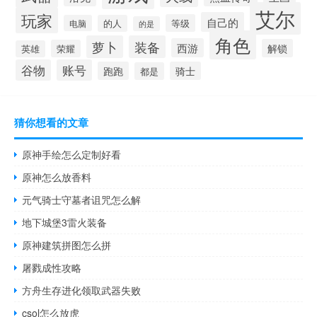
艾尔
玩家
自己的
等级
电脑
的人
的是
角色
萝卜
装备
西游
解锁
荣耀
英雄
谷物
账号
跑跑
骑士
都是
猜你想看的文章
原神手绘怎么定制好看
原神怎么放香料
元气骑士守墓者诅咒怎么解
地下城堡3雷火装备
原神建筑拼图怎么拼
屠戮成性攻略
方舟生存进化领取武器失败
csol怎么放虎