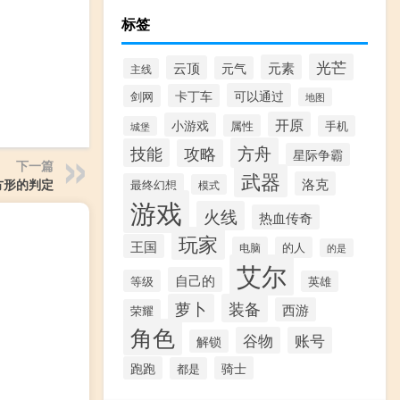
标签
光芒
元素
云顶
元气
主线
可以通过
卡丁车
剑网
地图
开原
小游戏
属性
手机
城堡
方舟
技能
攻略
星际争霸
下一篇
武器
洛克
方形的判定
最终幻想
模式
游戏
火线
热血传奇
玩家
王国
电脑
的人
的是
艾尔
自己的
等级
英雄
萝卜
装备
西游
荣耀
角色
谷物
账号
解锁
跑跑
骑士
都是