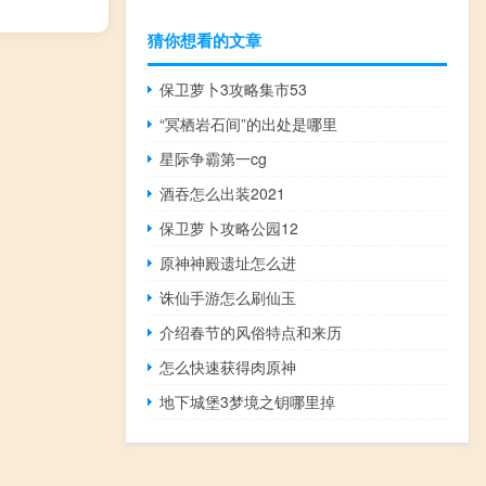
猜你想看的文章
保卫萝卜3攻略集市53
“冥栖岩石间”的出处是哪里
星际争霸第一cg
酒吞怎么出装2021
保卫萝卜攻略公园12
原神神殿遗址怎么进
诛仙手游怎么刷仙玉
介绍春节的风俗特点和来历
怎么快速获得肉原神
地下城堡3梦境之钥哪里掉