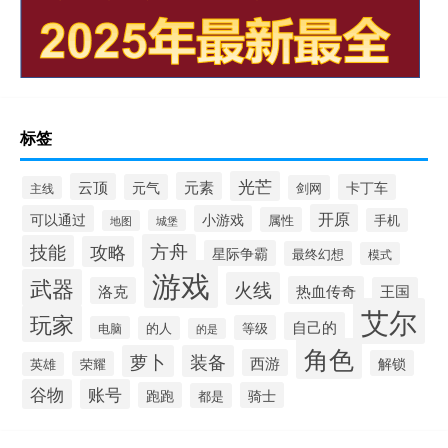
标签
光芒
元素
云顶
元气
卡丁车
剑网
主线
开原
可以通过
小游戏
属性
手机
城堡
地图
方舟
技能
攻略
星际争霸
最终幻想
模式
游戏
武器
火线
热血传奇
洛克
王国
艾尔
玩家
自己的
等级
电脑
的人
的是
角色
萝卜
装备
西游
解锁
荣耀
英雄
谷物
账号
跑跑
骑士
都是