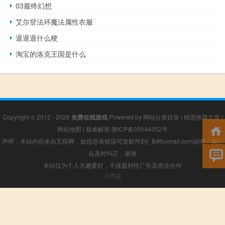
03最终幻想
艾尔登法环魔法属性衣服
退退退什么梗
淘宝的洛克王国是什么
Copyright © 2012 - 2026
免费在线游戏
Powered by
网站分类目录
|
精选推荐文章
|
网站地图
|
疑难解答
陕ICP备05044352号
声明：本站内容来自互联网，如信息有错误可发邮件到f_fb#foxmail.com说明，我们
会及时纠正，谢谢
本站仅为个人兴趣爱好，不接盈利性广告及商业合作
小男孩