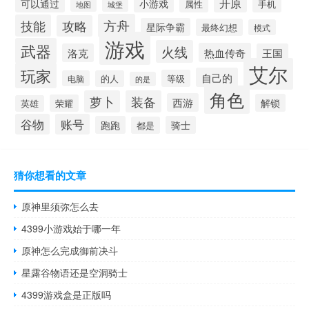
开原
可以通过
小游戏
属性
手机
城堡
地图
方舟
技能
攻略
星际争霸
最终幻想
模式
游戏
武器
火线
热血传奇
洛克
王国
艾尔
玩家
自己的
等级
电脑
的人
的是
角色
萝卜
装备
西游
解锁
荣耀
英雄
谷物
账号
跑跑
骑士
都是
猜你想看的文章
原神里须弥怎么去
4399小游戏始于哪一年
原神怎么完成御前决斗
星露谷物语还是空洞骑士
4399游戏盒是正版吗