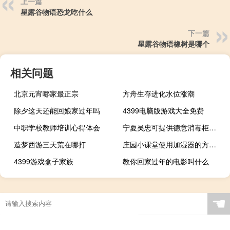
上一篇
星露谷物语恐龙吃什么
下一篇
星露谷物语橡树是哪个
相关问题
北京元宵哪家最正宗
方舟生存进化水位涨潮
除夕这天还能回娘家过年吗
4399电脑版游戏大全免费
中职学校教师培训心得体会
宁夏吴忠可提供德意消毒柜维修服务地址在哪
造梦西游三天荒在哪打
庄园小课堂使用加湿器的方法（下面使用加湿器的方法蚂蚁庄园）
4399游戏盒子家族
教你回家过年的电影叫什么
☚