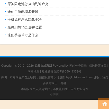
原神限定池怎么抽到迪卢克
诛仙手游电脑多开器
手机原神怎么卸载干净
最终幻想15幻影剑位置
诛仙手游单方是什么
Copyright © 2012 - 2026
免费在线游戏
Powered by
网站分类目录
|
精选推荐文章
|
网站地图
|
疑难解答
陕ICP备05044352号
声明：本站内容来自互联网，如信息有错误可发邮件到f_fb#foxmail.com说明，我们
会及时纠正，谢谢
本站仅为个人兴趣爱好，不接盈利性广告及商业合作
小男孩