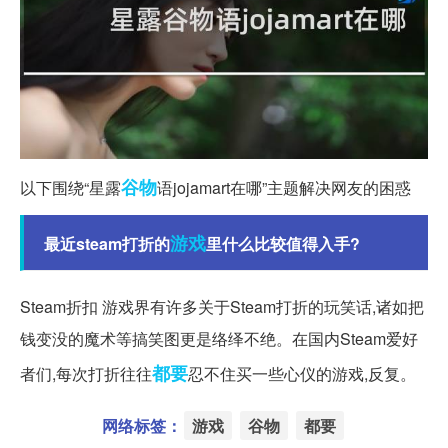
谷物
以下围绕“星露
语jojamart在哪”主题解决网友的困惑
游戏
最近steam打折的
里什么比较值得入手?
Steam折扣 游戏界有许多关于Steam打折的玩笑话,诸如把
钱变没的魔术等搞笑图更是络绎不绝。在国内Steam爱好
都要
者们,每次打折往往
忍不住买一些心仪的游戏,反复。
网络标签：
游戏
谷物
都要