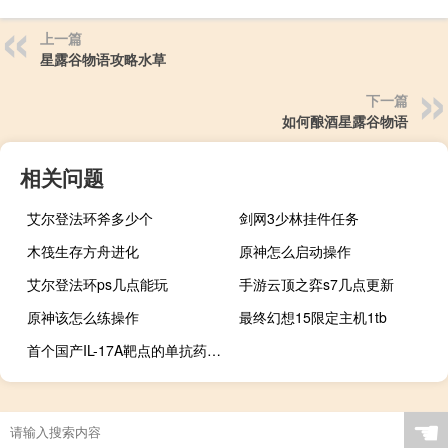
上一篇
星露谷物语攻略水草
下一篇
如何酿酒星露谷物语
相关问题
艾尔登法环斧多少个
剑网3少林挂件任务
木筏生存方舟进化
原神怎么启动操作
艾尔登法环ps几点能玩
手游云顶之弈s7几点更新
原神该怎么练操作
最终幻想15限定主机1tb
首个国产IL-17A靶点的单抗药物有望明年上市
☚