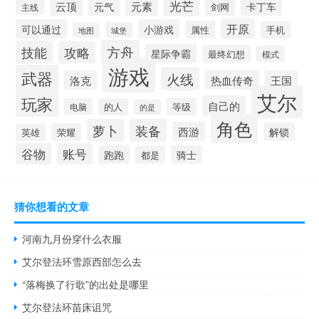
光芒
元素
云顶
元气
卡丁车
剑网
主线
开原
可以通过
小游戏
属性
手机
城堡
地图
方舟
技能
攻略
星际争霸
最终幻想
模式
游戏
武器
火线
热血传奇
洛克
王国
艾尔
玩家
自己的
等级
电脑
的人
的是
角色
萝卜
装备
西游
解锁
荣耀
英雄
谷物
账号
跑跑
骑士
都是
猜你想看的文章
河南九月份穿什么衣服
艾尔登法环雪原西部怎么去
“落梅换了行歌”的出处是哪里
艾尔登法环苗床诅咒