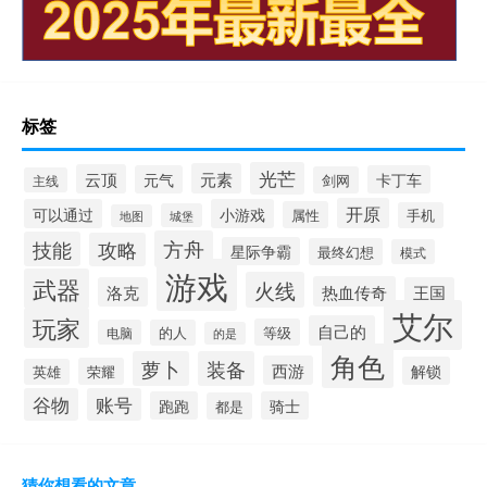
标签
光芒
元素
云顶
元气
卡丁车
剑网
主线
开原
可以通过
小游戏
属性
手机
城堡
地图
方舟
技能
攻略
星际争霸
最终幻想
模式
游戏
武器
火线
热血传奇
洛克
王国
艾尔
玩家
自己的
等级
电脑
的人
的是
角色
萝卜
装备
西游
解锁
荣耀
英雄
谷物
账号
跑跑
骑士
都是
猜你想看的文章