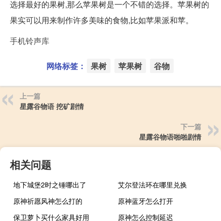
选择最好的果树,那么苹果树是一个不错的选择。苹果树的
果实可以用来制作许多美味的食物,比如苹果派和苹。
手机铃声库
网络标签：
果树
苹果树
谷物
上一篇
星露谷物语 挖矿剧情
下一篇
星露谷物语啪啪剧情
相关问题
地下城堡2时之锤哪出了
艾尔登法环在哪里兑换
原神祈愿风神怎么打的
原神蓝牙怎么打开
保卫萝卜买什么家具好用
原神怎么控制延迟