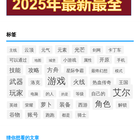
标签
光芒
元素
云顶
元气
卡丁车
剑网
主线
开原
可以通过
小游戏
属性
手机
城堡
地图
方舟
技能
攻略
星际争霸
最终幻想
模式
游戏
武器
火线
热血传奇
洛克
王国
艾尔
玩家
自己的
等级
电脑
的人
的是
角色
萝卜
装备
西游
解锁
荣耀
英雄
谷物
账号
跑跑
骑士
都是
猜你想看的文章