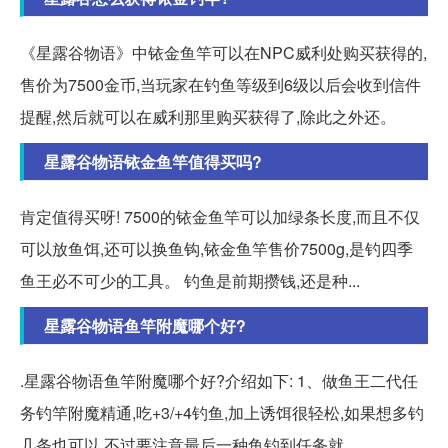
《星露谷物语》中铱金鱼竿可以在NPC威利处购买获得的,
售价为7500金币,当玩家在钓鱼等级到6级以后会收到信件
提醒,然后就可以在威利那里购买获得了,除此之外还。
星露谷物语铱金鱼竿值得买吗?
肯定值得买呀! 7500的铱金鱼竿可以加绿条长度,而且不仅
可以放鱼饵,还可以换鱼钩,铱金鱼竿售价7500g,是钓四季
鱼王必不可少的工具。 钓鱼是前期攒钱,还是种...
星露谷物语鱼竿附魔哪个好?
.星露谷物语鱼竿附魔哪个好?介绍如下: 1、做鱼王二代任
务钓竿附魔精通,吃+3/+4钓鱼,加上诱饵很轻松,如果想多钓
几条也可以,不过要注意最后一种鱼钓到任务就。