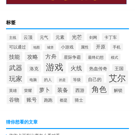
标签
光芒
元素
云顶
元气
卡丁车
剑网
主线
开原
可以通过
小游戏
属性
手机
城堡
地图
方舟
技能
攻略
星际争霸
最终幻想
模式
游戏
武器
火线
热血传奇
洛克
王国
艾尔
玩家
自己的
等级
电脑
的人
的是
角色
萝卜
装备
西游
解锁
荣耀
英雄
谷物
账号
跑跑
骑士
都是
猜你想看的文章