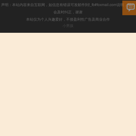
声明：本站内容来自互联网，如信息有错误可发邮件到f_fb#foxmail.com说明，我们
会及时纠正，谢谢
本站仅为个人兴趣爱好，不接盈利性广告及商业合作
小男孩