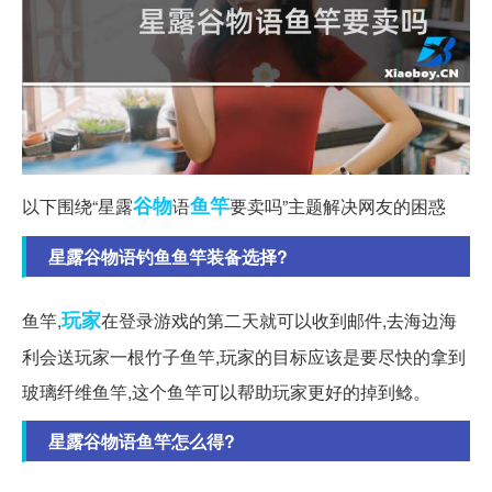
谷物
鱼竿
以下围绕“星露
语
要卖吗”主题解决网友的困惑
星露谷物语钓鱼鱼竿装备选择?
玩家
鱼竿,
在登录游戏的第二天就可以收到邮件,去海边海
利会送玩家一根竹子鱼竿,玩家的目标应该是要尽快的拿到
玻璃纤维鱼竿,这个鱼竿可以帮助玩家更好的掉到鲶。
星露谷物语鱼竿怎么得?