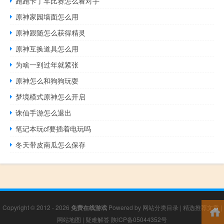
跑跑卡丁车比赛怎么看对手
原神家园墙面怎么用
原神跟随怎么获得精灵
原神互换道具怎么用
为啥一到过年就紧张
原神怎么和狗狗玩耍
梦境模式原神怎么开启
诛仙手游怎么退出
笔记本玩cf要插着电玩吗
冬天带皮南瓜怎么保存
Copyright © 2012 - 2026
免费在线游戏
Powered by
网站分类目录
|
精选推荐文章
|
网站地图
|
疑难解答
陕ICP备05044352号