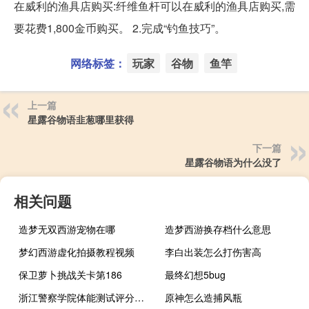
在威利的渔具店购买:纤维鱼杆可以在威利的渔具店购买,需
要花费1,800金币购买。 2.完成“钓鱼技巧”。
网络标签：
玩家
谷物
鱼竿
上一篇
星露谷物语韭葱哪里获得
下一篇
星露谷物语为什么没了
相关问题
造梦无双西游宠物在哪
造梦西游换存档什么意思
梦幻西游虚化拍摄教程视频
李白出装怎么打伤害高
保卫萝卜挑战关卡第186
最终幻想5bug
浙江警察学院体能测试评分标准
原神怎么造捕风瓶