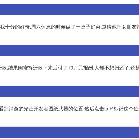
,我十分的好奇,周六休息的时候做了一桌子好菜,邀请他把女朋友
迁款,结果闺蜜拆迁款下来后付了10万元报酬,人却不想归还了,还
到消逝的光芒开发者图纸武器的位置,然后点击ta P,标记这个