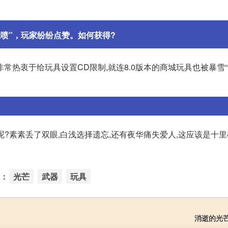
互喷”，玩家纷纷点赞。如何获得?
常热衷于给玩具设置CD限制,就连8.0版本的商城玩具也被暴雪
呢?素素丢了双眼,白浅选择遗忘,还有夜华痛失爱人,这应该是十
：
光芒
武器
玩具
消逝的光