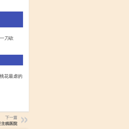
“一刀砍
里桃花最虐的
下一篇
芒主线医院