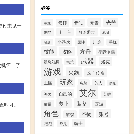
标签
光芒
元素
云顶
元气
主线
带过来见一
可以通过
卡丁车
剑网
地图
开原
小游戏
属性
手机
城堡
方舟
技能
攻略
星际争霸
武器
洛克
最终幻想
模式
趁机怀上了
游戏
火线
热血传奇
玩家
王国
电脑
的人
的是
艾尔
自己的
等级
英雄
萝卜
装备
西游
荣耀
位置即可。
角色
谷物
账号
解锁
跑跑
骑士
都是