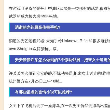
在游戏《消逝的光芒》中,99x武器是一类稀有的武器,很难
武器的威力极大,能够轻松地。
消逝的光芒最高伤害手枪?
消逝的光芒远程武器: 未知手枪Unknown Rifle:和很多电
own Shotgun:双筒猎枪。威。
安安静静许某怎么做到的?不惊动邻居，把来女士送走
许某某怎么做到安安静静,不惊动邻居,把来女士送走的呢?
杭州警方在7月25日上午10时...
有哪些很虐的言情小说可以推荐?
女主下了飞机后去了一座海岛,在一次男主偶然去海岛出差