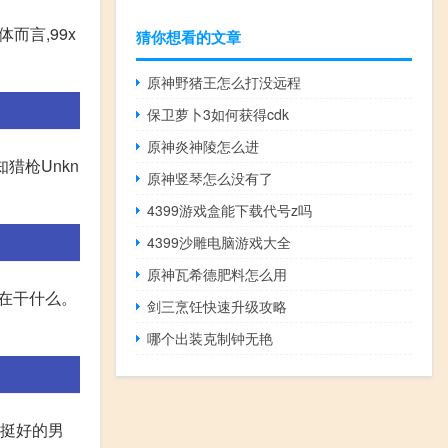
而言,99x
猜你想看的文章
原神野猪王怎么打没远程
保卫萝卜3如何获得cdk
原神炎神陵怎么进
知猎枪Unkn
原神竖琴怎么没有了
4399游戏盒能下载代号z吗
4399沙雕电脑游戏大全
原神瓦希德肥料怎么用
是在干什么。
剑三烹饪快速升级攻略
哪个出装克制钟无艳
了挺好的男