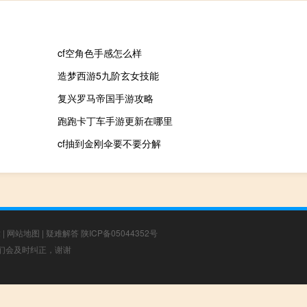
cf空角色手感怎么样
造梦西游5九阶玄女技能
复兴罗马帝国手游攻略
跑跑卡丁车手游更新在哪里
cf抽到金刚伞要不要分解
章
|
网站地图
|
疑难解答
陕ICP备05044352号
，我们会及时纠正，谢谢