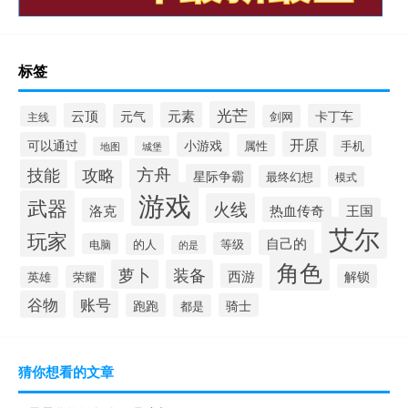
标签
光芒
元素
云顶
元气
卡丁车
剑网
主线
开原
可以通过
小游戏
属性
手机
城堡
地图
方舟
技能
攻略
星际争霸
最终幻想
模式
游戏
武器
火线
热血传奇
洛克
王国
艾尔
玩家
自己的
等级
电脑
的人
的是
角色
萝卜
装备
西游
解锁
荣耀
英雄
谷物
账号
跑跑
骑士
都是
猜你想看的文章