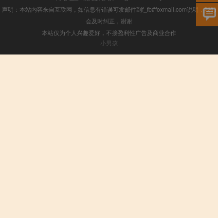
声明：本站内容来自互联网，如信息有错误可发邮件到f_fb#foxmail.com说明，我们
会及时纠正，谢谢
本站仅为个人兴趣爱好，不接盈利性广告及商业合作
小男孩