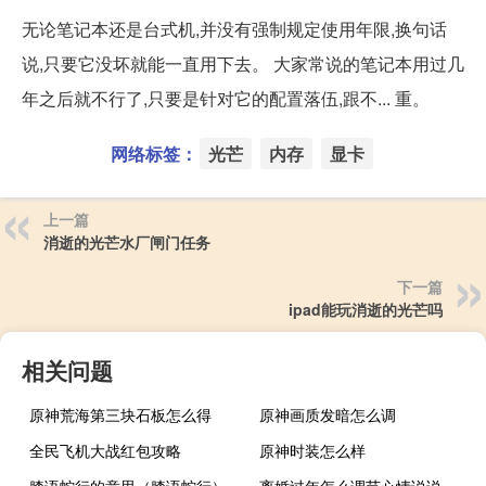
无论笔记本还是台式机,并没有强制规定使用年限,换句话
说,只要它没坏就能一直用下去。 大家常说的笔记本用过几
年之后就不行了,只要是针对它的配置落伍,跟不... 重。
网络标签：
光芒
内存
显卡
上一篇
消逝的光芒水厂闸门任务
下一篇
ipad能玩消逝的光芒吗
相关问题
原神荒海第三块石板怎么得
原神画质发暗怎么调
全民飞机大战红包攻略
原神时装怎么样
膝语蛇行的意思（膝语蛇行）
离婚过年怎么调节心情说说