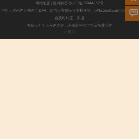
网站地图
|
疑难解答
陕ICP备05044352号
声明：本站内容来自互联网，如信息有错误可发邮件到f_fb#foxmail.com说明，我们
会及时纠正，谢谢
本站仅为个人兴趣爱好，不接盈利性广告及商业合作
小男孩