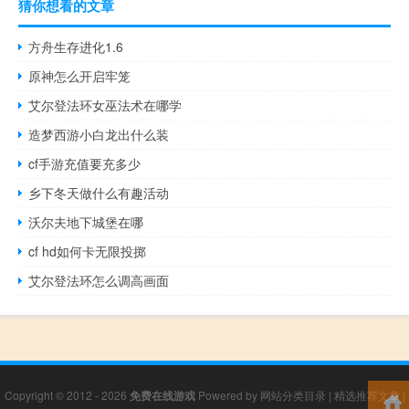
猜你想看的文章
方舟生存进化1.6
原神怎么开启牢笼
艾尔登法环女巫法术在哪学
造梦西游小白龙出什么装
cf手游充值要充多少
乡下冬天做什么有趣活动
沃尔夫地下城堡在哪
cf hd如何卡无限投掷
艾尔登法环怎么调高画面
Copyright © 2012 - 2026
免费在线游戏
Powered by
网站分类目录
|
精选推荐文章
|