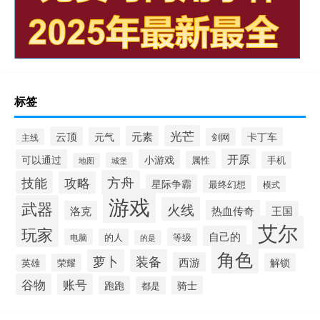
标签
光芒
元素
云顶
元气
卡丁车
剑网
主线
开原
可以通过
小游戏
属性
手机
城堡
地图
方舟
技能
攻略
星际争霸
最终幻想
模式
游戏
武器
火线
热血传奇
洛克
王国
艾尔
玩家
自己的
等级
电脑
的人
的是
角色
萝卜
装备
西游
解锁
荣耀
英雄
谷物
账号
跑跑
骑士
都是