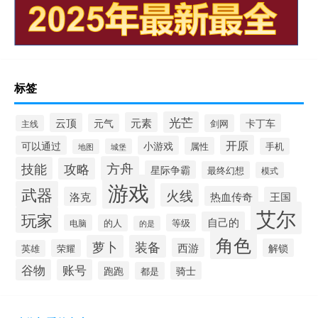
标签
光芒
元素
云顶
元气
卡丁车
剑网
主线
开原
可以通过
小游戏
属性
手机
城堡
地图
方舟
技能
攻略
星际争霸
最终幻想
模式
游戏
武器
火线
热血传奇
洛克
王国
艾尔
玩家
自己的
等级
电脑
的人
的是
角色
萝卜
装备
西游
解锁
荣耀
英雄
谷物
账号
跑跑
骑士
都是