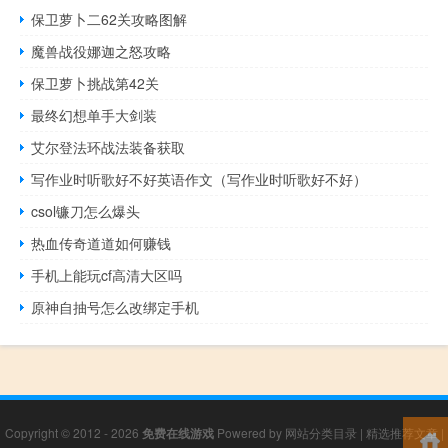
保卫萝卜二62关攻略图解
魔兽战役娜迦之怒攻略
保卫萝卜挑战第42关
最终幻想单手大剑装
艾尔登法环战法装备获取
写作业时听歌好不好英语作文（写作业时听歌好不好）
csol镰刀怎么爆头
热血传奇道道如何赚钱
手机上能玩cf高清大区吗
原神自抽号怎么改绑定手机
Copyright © 2012 - 2026
免费在线游戏
Powered by
网站分类目录
|
精选推荐文章
|