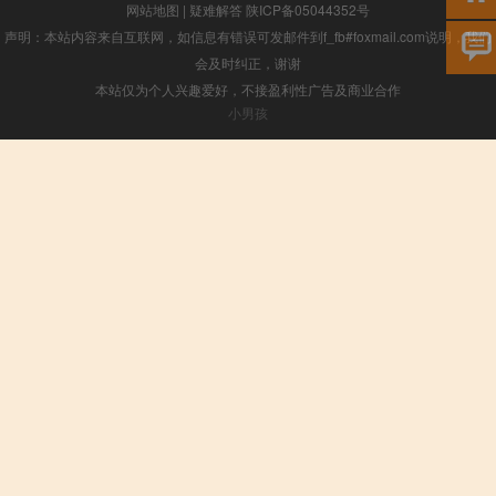
网站地图
|
疑难解答
陕ICP备05044352号
声明：本站内容来自互联网，如信息有错误可发邮件到f_fb#foxmail.com说明，我们
会及时纠正，谢谢
本站仅为个人兴趣爱好，不接盈利性广告及商业合作
小男孩