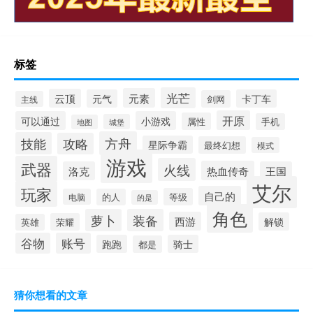
标签
光芒
元素
云顶
元气
卡丁车
剑网
主线
开原
可以通过
小游戏
属性
手机
城堡
地图
方舟
技能
攻略
星际争霸
最终幻想
模式
游戏
武器
火线
热血传奇
洛克
王国
艾尔
玩家
自己的
等级
电脑
的人
的是
角色
萝卜
装备
西游
解锁
荣耀
英雄
谷物
账号
跑跑
骑士
都是
猜你想看的文章