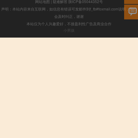
网站地图
|
疑难解答
陕ICP备05044352号
声明：本站内容来自互联网，如信息有错误可发邮件到f_fb#foxmail.com说明，我们
会及时纠正，谢谢
本站仅为个人兴趣爱好，不接盈利性广告及商业合作
小男孩