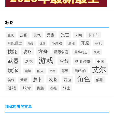
标签
光芒
元素
云顶
元气
卡丁车
剑网
主线
开原
可以通过
小游戏
属性
手机
城堡
地图
方舟
技能
攻略
星际争霸
最终幻想
模式
游戏
武器
火线
热血传奇
洛克
王国
艾尔
玩家
自己的
等级
电脑
的人
的是
角色
萝卜
装备
西游
解锁
荣耀
英雄
谷物
账号
跑跑
骑士
都是
猜你想看的文章