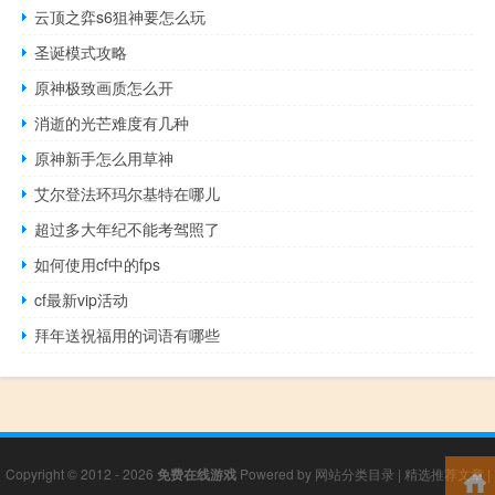
云顶之弈s6狙神要怎么玩
圣诞模式攻略
原神极致画质怎么开
消逝的光芒难度有几种
原神新手怎么用草神
艾尔登法环玛尔基特在哪儿
超过多大年纪不能考驾照了
如何使用cf中的fps
cf最新vip活动
拜年送祝福用的词语有哪些
Copyright © 2012 - 2026
免费在线游戏
Powered by
网站分类目录
|
精选推荐文章
|