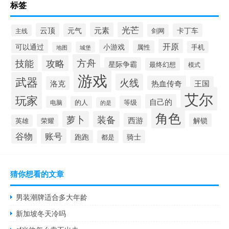
标签
光芒
元素
云顶
元气
卡丁车
剑网
主线
开原
可以通过
小游戏
属性
手机
城堡
地图
方舟
技能
攻略
星际争霸
最终幻想
模式
游戏
武器
火线
热血传奇
洛克
王国
艾尔
玩家
自己的
等级
电脑
的人
的是
角色
萝卜
装备
西游
解锁
荣耀
英雄
谷物
账号
跑跑
骑士
都是
猜你想看的文章
男装潮牌适合多大年龄
新加坡冬天冷吗