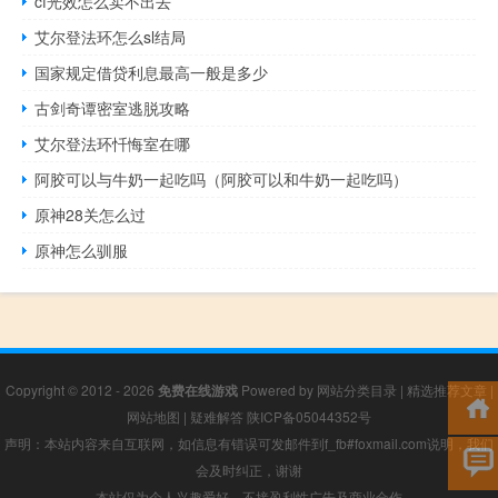
cf光效怎么卖不出去
艾尔登法环怎么sl结局
国家规定借贷利息最高一般是多少
古剑奇谭密室逃脱攻略
艾尔登法环忏悔室在哪
阿胶可以与牛奶一起吃吗（阿胶可以和牛奶一起吃吗）
原神28关怎么过
原神怎么驯服
Copyright © 2012 - 2026
免费在线游戏
Powered by
网站分类目录
|
精选推荐文章
|
网站地图
|
疑难解答
陕ICP备05044352号
声明：本站内容来自互联网，如信息有错误可发邮件到f_fb#foxmail.com说明，我们
会及时纠正，谢谢
本站仅为个人兴趣爱好，不接盈利性广告及商业合作