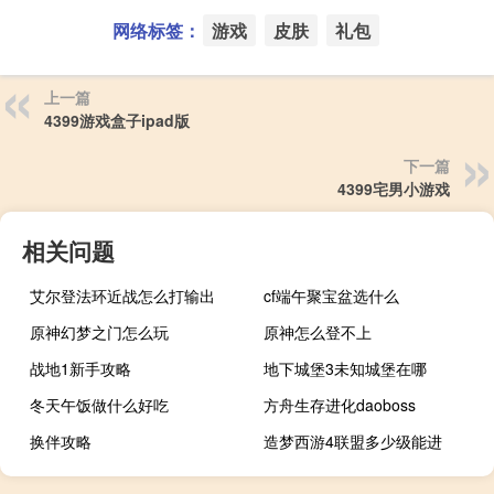
网络标签：
游戏
皮肤
礼包
上一篇
4399游戏盒子ipad版
下一篇
4399宅男小游戏
相关问题
艾尔登法环近战怎么打输出
cf端午聚宝盆选什么
原神幻梦之门怎么玩
原神怎么登不上
战地1新手攻略
地下城堡3未知城堡在哪
冬天午饭做什么好吃
方舟生存进化daoboss
换伴攻略
造梦西游4联盟多少级能进