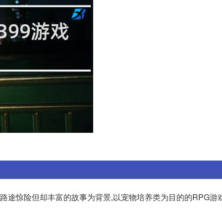
取经路途惊险但却丰富的故事为背景,以宠物培养类为目的的RPG游