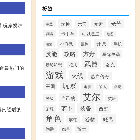
标签
光芒
元素
云顶
元气
主线
题,玩家扮演
可以通过
卡丁车
剑网
地图
开原
小游戏
属性
手机
城堡
方舟
技能
攻略
星际争霸
武器
洛克
最终幻想
模式
平台最热门的
游戏
火线
热血传奇
玩家
王国
电脑
的人
的是
艾尔
自己的
等级
英雄
萝卜
装备
西游
荣耀
得真经后的
角色
谷物
账号
解锁
跑跑
骑士
都是