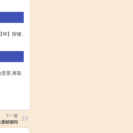
【W】按键,
为背景,将取
下一篇
注册邮箱吗