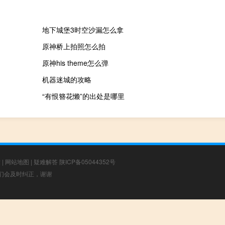
地下城堡3时空沙漏怎么拿
原神桥上拍照怎么拍
原神his theme怎么弹
机器迷城的攻略
“有恨簪花懒”的出处是哪里
章
|
网站地图
|
疑难解答
陕ICP备05044352号
，我们会及时纠正，谢谢