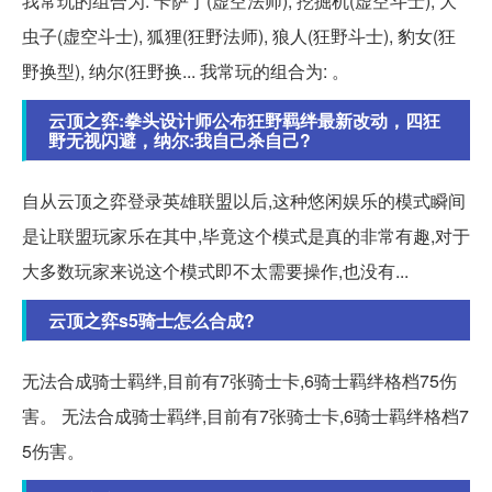
我常玩的组合为: 卡萨丁(虚空法师), 挖掘机(虚空斗士), 大
虫子(虚空斗士), 狐狸(狂野法师), 狼人(狂野斗士), 豹女(狂
野换型), 纳尔(狂野换... 我常玩的组合为: 。
云顶之弈:拳头设计师公布狂野羁绊最新改动，四狂
野无视闪避，纳尔:我自己杀自己?
自从云顶之弈登录英雄联盟以后,这种悠闲娱乐的模式瞬间
是让联盟玩家乐在其中,毕竟这个模式是真的非常有趣,对于
大多数玩家来说这个模式即不太需要操作,也没有...
云顶之弈s5骑士怎么合成?
无法合成骑士羁绊,目前有7张骑士卡,6骑士羁绊格档75伤
害。 无法合成骑士羁绊,目前有7张骑士卡,6骑士羁绊格档7
5伤害。