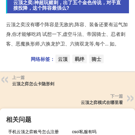
云顶之奕:神超玩赌刺，出了五个金色传说，对手直
接投降，这个阵容最强么?
云顶之奕没有哪个阵容是无敌的,阵容、装备还要有运气加
身,你才能够吃鸡 试想一下,虚空斗法、帝国骑士、忍者刺
客、恶魔换形师,六换龙护卫、六骑双龙等,每个... 如。
网络标签：
云顶
羁绊
骑士
上一篇
云顶之弈怎么卡隐形剑
下一篇
云顶之弈模式在哪里看
相关问题
手机云顶之弈账号怎么注册
csol私服有吗