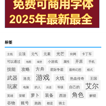
标签
光芒
元素
云顶
元气
卡丁车
剑网
主线
开原
可以通过
小游戏
属性
手机
城堡
地图
方舟
技能
攻略
星际争霸
最终幻想
模式
游戏
武器
火线
热血传奇
洛克
王国
艾尔
玩家
自己的
等级
电脑
的人
的是
角色
萝卜
装备
西游
解锁
荣耀
英雄
谷物
账号
跑跑
骑士
都是