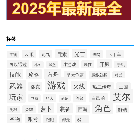
标签
光芒
元素
云顶
元气
卡丁车
剑网
主线
开原
可以通过
小游戏
属性
手机
城堡
地图
方舟
技能
攻略
星际争霸
最终幻想
模式
游戏
武器
火线
热血传奇
洛克
王国
艾尔
玩家
自己的
等级
电脑
的人
的是
角色
萝卜
装备
西游
解锁
荣耀
英雄
谷物
账号
跑跑
骑士
都是