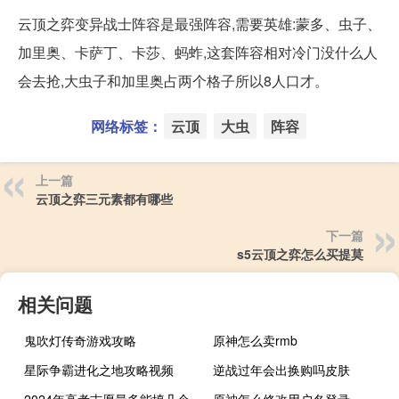
云顶之弈变异战士阵容是最强阵容,需要英雄:蒙多、虫子、
加里奥、卡萨丁、卡莎、蚂蚱,这套阵容相对冷门没什么人
会去抢,大虫子和加里奥占两个格子所以8人口才。
网络标签：
云顶
大虫
阵容
上一篇
云顶之弈三元素都有哪些
下一篇
s5云顶之弈怎么买提莫
相关问题
鬼吹灯传奇游戏攻略
原神怎么卖rmb
星际争霸进化之地攻略视频
逆战过年会出换购吗皮肤
2024年高考志愿最多能填几个
原神怎么修改用户名登录