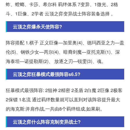
蚱、螳螂、卡莎、希尔科 羁绊体系 7变异、1微光、2格
斗、1巨像、2学者 云顶之弈变异战士阵容装备选择 。
云顶之弈爆杀天使阵容?
阵容搭配 1.棋子 正义巨像—加里奥(4)、德玛西亚之力—盖
伦(5)、钢铁少女—芮尔(4)、暗裔剑魔—亚托克斯(1)、深
海泰坦—诺提勒斯(2)、 放逐之刃—锐雯(3)、魂。
云顶之弈狂暴模式最强阵容s6.5?
狂暴模式最强阵容: 2狙神 2精密 2圣盾 2白魔 2巨像 2极客
2保镖 1名流 通过羁绊数量就可以直到对该阵容提升最大
的海克斯:并肩作战,一共由8个羁绊组成,如果刷。
云顶之弈什么阵容克制变异战士?