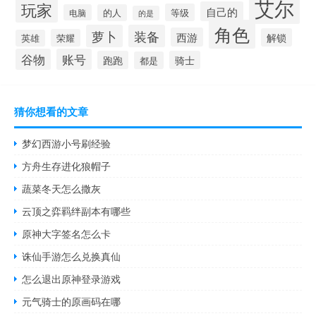
艾尔
玩家
自己的
等级
电脑
的人
的是
角色
萝卜
装备
西游
解锁
荣耀
英雄
谷物
账号
跑跑
骑士
都是
猜你想看的文章
梦幻西游小号刷经验
方舟生存进化狼帽子
蔬菜冬天怎么撒灰
云顶之弈羁绊副本有哪些
原神大字签名怎么卡
诛仙手游怎么兑换真仙
怎么退出原神登录游戏
元气骑士的原画码在哪