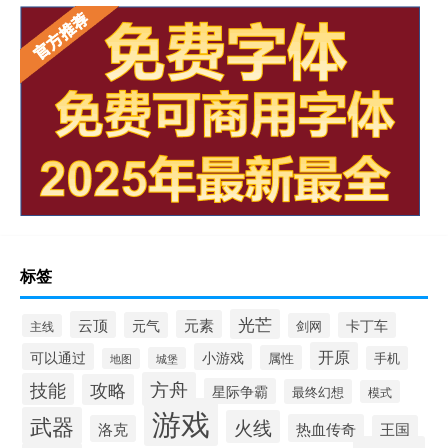
标签
光芒
元素
云顶
元气
卡丁车
剑网
主线
开原
可以通过
小游戏
属性
手机
城堡
地图
方舟
技能
攻略
星际争霸
最终幻想
模式
游戏
武器
火线
热血传奇
洛克
王国