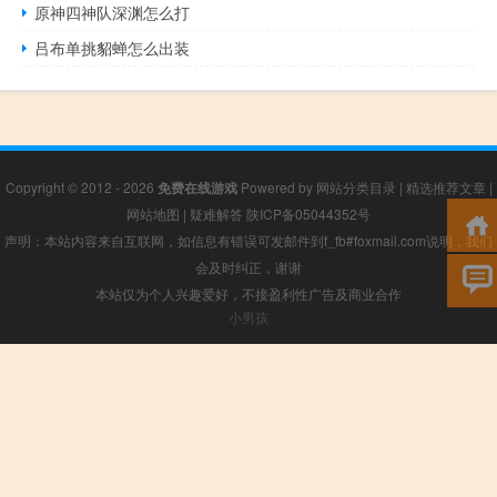
原神四神队深渊怎么打
吕布单挑貂蝉怎么出装
Copyright © 2012 - 2026
免费在线游戏
Powered by
网站分类目录
|
精选推荐文章
|
网站地图
|
疑难解答
陕ICP备05044352号
声明：本站内容来自互联网，如信息有错误可发邮件到f_fb#foxmail.com说明，我们
会及时纠正，谢谢
本站仅为个人兴趣爱好，不接盈利性广告及商业合作
小男孩