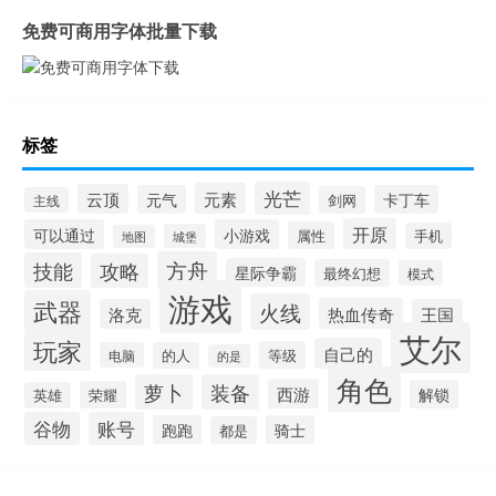
免费可商用字体批量下载
标签
光芒
元素
云顶
元气
卡丁车
剑网
主线
开原
可以通过
小游戏
属性
手机
城堡
地图
方舟
技能
攻略
星际争霸
最终幻想
模式
游戏
武器
火线
热血传奇
洛克
王国
艾尔
玩家
自己的
等级
电脑
的人
的是
角色
萝卜
装备
西游
解锁
荣耀
英雄
谷物
账号
跑跑
骑士
都是