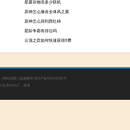
星露谷物语多少联机
原神怎么修改全体风之翼
原神怎么得到西红柿
星际争霸有排位吗
云顶之弈如何快速获得5费
章
|
网站地图
|
疑难解答
陕ICP备05044352号
，我们会及时纠正，谢谢