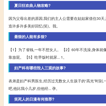
夏日狂欢曲人物攻略?
因为父母出差的原因,我们的主人公需要在姑姑家借住30天
造许多许多美好回忆(笑)。我。
最狠的人能有多狠?
【1】为了省钱,一年不想女人。 【2】60年不洗澡,身体就像
靠放屁。 【5】吃早饭时就尿... 1。
妇产科有哪些毁人三观的故事?
表弟是妇产科男医生,经历过无数女人生孩子的“高光”时刻,一
吧,他比我小几岁,但他经... 孕。
笑死人的日漫有何推荐?