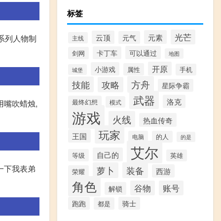
标签
光芒
元素
云顶
元气
系列人物制
主线
可以通过
卡丁车
剑网
地图
开原
小游戏
属性
手机
城堡
方舟
技能
攻略
星际争霸
武器
洛克
最终幻想
模式
用嘴吹蜡烛,
游戏
火线
热血传奇
玩家
王国
电脑
的人
的是
艾尔
自己的
等级
英雄
说一下我表弟
萝卜
装备
西游
荣耀
角色
谷物
账号
解锁
跑跑
骑士
都是