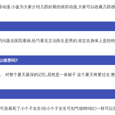
看动漫,小鉴为大家介绍几部好看的搞笑动漫,大家可以收藏几部
问题去医院看病,恰巧看见主治医生是男的,肯定在身体上是拒绝
以推荐吗?
。 对整个夏天最深的记忆,居然是一条裙子 这个夏天将要过去,
这可羡慕死了小个子女生!但小个子女生可别气馁哟!咱们一样可以