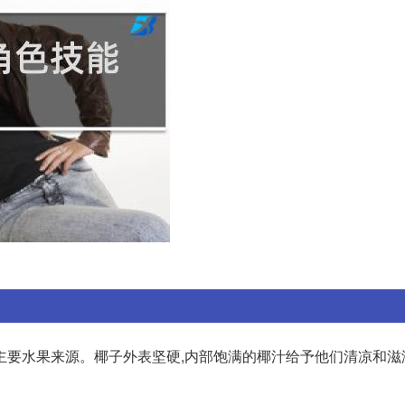
主要水果来源。椰子外表坚硬,内部饱满的椰汁给予他们清凉和滋