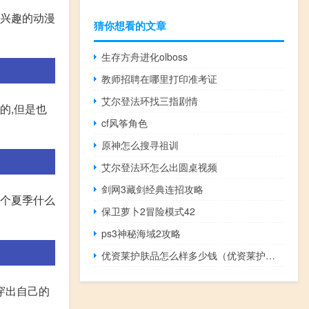
感兴趣的动漫
猜你想看的文章
生存方舟进化olboss
教师招聘在哪里打印准考证
艾尔登法环找三指剧情
的,但是也
cf风筝角色
原神怎么搜寻祖训
艾尔登法环怎么出圆桌视频
剑网3藏剑经典连招攻略
整个夏季什么
保卫萝卜2冒险模式42
ps3神秘海域2攻略
优资莱护肤品怎么样多少钱（优资莱护肤品怎么样）
穿出自己的