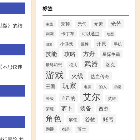
标签
光芒
元素
云顶
元气
主线
以撒》的结
可以通过
卡丁车
剑网
地图
开原
小游戏
属性
手机
城堡
方舟
技能
攻略
星际争霸
武器
洛克
最终幻想
模式
 【不思议迷
游戏
火线
热血传奇
玩家
王国
电脑
的人
的是
艾尔
自己的
等级
英雄
萝卜
装备
西游
荣耀
角色
谷物
账号
解锁
跑跑
骑士
都是
行冒险,并