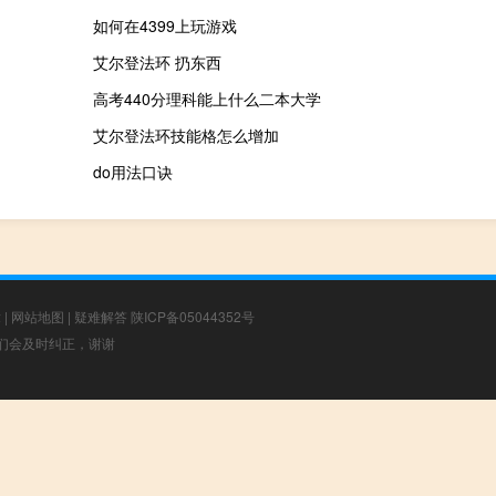
如何在4399上玩游戏
艾尔登法环 扔东西
高考440分理科能上什么二本大学
艾尔登法环技能格怎么增加
do用法口诀
章
|
网站地图
|
疑难解答
陕ICP备05044352号
，我们会及时纠正，谢谢