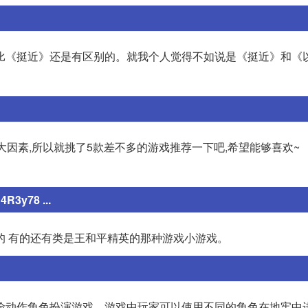
比《挺近》还是有区别的。就我个人觉得不如说是《挺近》和《
的两大因素,所以就挑了5款差不多的游戏推荐一下吧,希望能够喜欢~
y78 ...
的 有的还有类是王和平精英的那种游戏小游戏。
险动作角色扮演游戏。游戏中玩家可以使用不同的角色在地牢中进