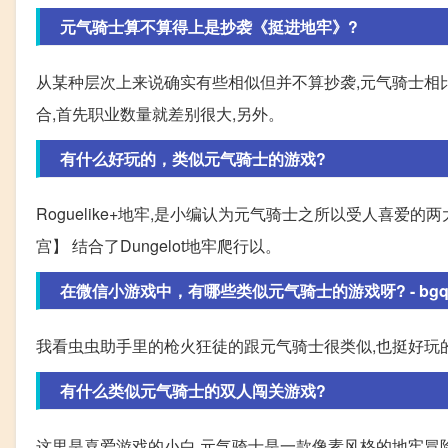
元气骑士算不算得上是抄袭《挺进地牢》?
从某种层次上来说确实有些相似但并不算抄袭,元气骑士相
合,首先职业数量就差别很大,另外。
有什么好玩的，类似元气骑士的游戏?
Roguelike+地牢,是小编认为元气骑士之所以受人喜爱
宫】 结合了Dungelot地牢爬行以。
在微信小游戏中，有哪些类似元气骑士的游戏呀? - bgq4R3
我看虫虫助手里的枪火狂徒的跟元气骑士很类似,也挺好玩
有什么类似元气骑士的双人闯关游戏?
这里是喜爱游戏的小白 元气骑士是一款像素风格的地牢冒