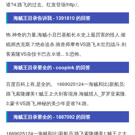
谁?4:路飞的过去。红发登场!http:/。
海贼王目录告诉我 - 1391810 的回答
怖.神奇的力量,海贼小丑巴基船长.6:史上最厉害的怪人.催
眠师杰克斯.7:绝命追杀.骑兽师摩奇VS路飞.8:壮烈战斗.剑
客索隆VS杂技卡巴吉.9:谁... 5:恐怖。
海贼王目录要全的 - coopink 的回答
百度百科上有,是全的。 1669025124一海贼和比)新船员:
路飞索隆娜美1:贼王.2:大剑客现身.海贼猎人_罗罗亚索隆.
3:蒙卡VS路飞,神秘的美少年是谁?4:路。
海贼王目录要全的 - 1887092 的回答
1669025124一海贼和比)新船员:路飞索隆娜美1:贼王.2:大