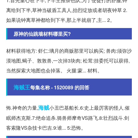
1.首先重心在下半,下半主推杂色队,为了使徒打的舒服,钟
离给到下半,草神当破盾工具人,抬烈绽放或者胡夜钟草 2.
如果说钟离草神都给到下半,那上半就崩了,主... 2。
原神的仙跳墙材料哪里买?
材料获得地方: 虾仁:璃月的商贩那里可以购买; 兽肉:须弥沙
漠地图,蝎子、敦敦兽,一次掉3块肉; 松茸:挂委托可以获得,
当然探索大地图也会掉落。 火腿:蒙... 材料。
海贼王
每集名称 - 1520089 的回答
海贼
怖.神奇的力量,
小丑巴基船长.6:史上最厉害的怪人.催
眠师杰克斯.7:绝命追杀.骑兽师摩奇VS路飞.8:壮烈战斗.剑
客索隆VS杂技卡巴吉.9:谁... 5:恐怖。