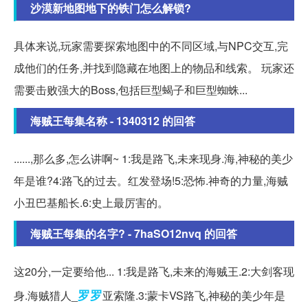
沙漠新地图地下的铁门怎么解锁?
具体来说,玩家需要探索地图中的不同区域,与NPC交互,完
成他们的任务,并找到隐藏在地图上的物品和线索。 玩家还
需要击败强大的Boss,包括巨型蝎子和巨型蜘蛛...
海贼王每集名称 - 1340312 的回答
......,那么多,怎么讲啊~ 1:我是路飞,未来现身.海,神秘的美少
年是谁?4:路飞的过去。红发登场!5:恐怖.神奇的力量,海贼
小丑巴基船长.6:史上最厉害的。
海贼王每集的名字? - 7haSO12nvq 的回答
这20分,一定要给他... 1:我是路飞,未来的海贼王.2:大剑客现
罗罗
身.海贼猎人_
亚索隆.3:蒙卡VS路飞,神秘的美少年是