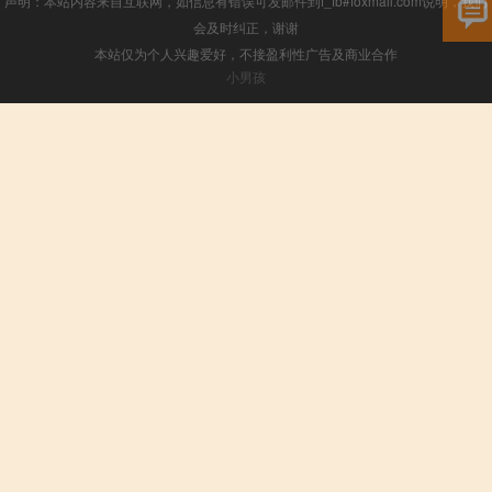
声明：本站内容来自互联网，如信息有错误可发邮件到f_fb#foxmail.com说明，我们
会及时纠正，谢谢
本站仅为个人兴趣爱好，不接盈利性广告及商业合作
小男孩