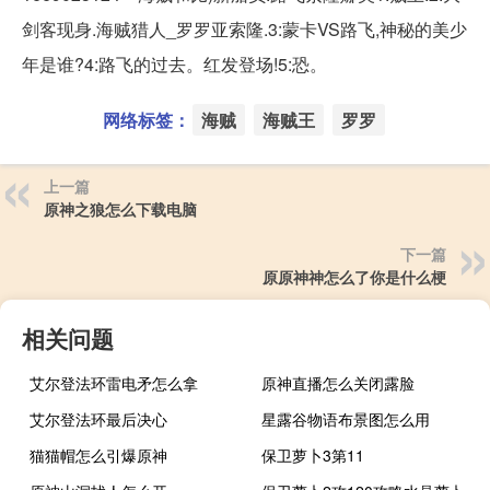
剑客现身.海贼猎人_罗罗亚索隆.3:蒙卡VS路飞,神秘的美少
年是谁?4:路飞的过去。红发登场!5:恐。
网络标签：
海贼
海贼王
罗罗
上一篇
原神之狼怎么下载电脑
下一篇
原原神神怎么了你是什么梗
相关问题
艾尔登法环雷电矛怎么拿
原神直播怎么关闭露脸
艾尔登法环最后决心
星露谷物语布景图怎么用
猫猫帽怎么引爆原神
保卫萝卜3第11