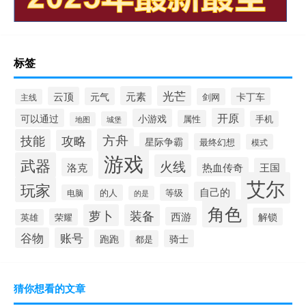
标签
光芒
元素
云顶
元气
卡丁车
剑网
主线
开原
可以通过
小游戏
属性
手机
城堡
地图
方舟
技能
攻略
星际争霸
最终幻想
模式
游戏
武器
火线
热血传奇
洛克
王国
艾尔
玩家
自己的
等级
电脑
的人
的是
角色
萝卜
装备
西游
解锁
荣耀
英雄
谷物
账号
跑跑
骑士
都是
猜你想看的文章