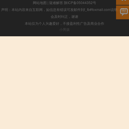
网站地图
|
疑难解答
陕ICP备05044352号
声明：本站内容来自互联网，如信息有错误可发邮件到f_fb#foxmail.com说明，我们
会及时纠正，谢谢
本站仅为个人兴趣爱好，不接盈利性广告及商业合作
小男孩