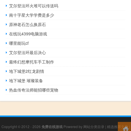
艾尔登法环火堆可以传送吗
南十字星大学学费是多少
原神老石怎么换原石
在线玩4399电脑游戏
哪里能玩cf
艾尔登法环最后决心
最终幻想摩托车手工制作
地下城堡2红龙剧情
地下城堡 璀璨装备
热血传奇法师能招哪些宠物
Copyright © 2012 - 2026
免费在线游戏
Powered by
网站分类目录
|
精选推荐文章
|