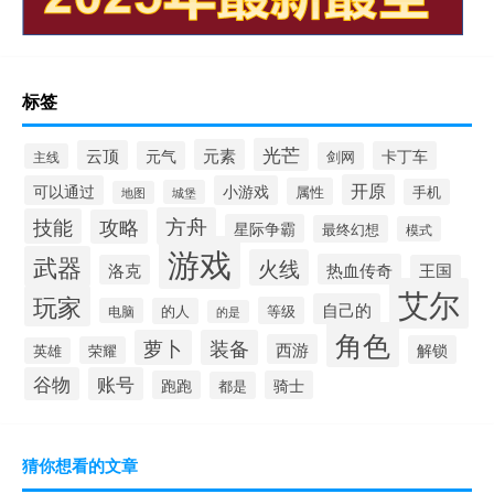
标签
光芒
元素
云顶
元气
卡丁车
剑网
主线
开原
可以通过
小游戏
属性
手机
城堡
地图
方舟
技能
攻略
星际争霸
最终幻想
模式
游戏
武器
火线
热血传奇
洛克
王国
艾尔
玩家
自己的
等级
电脑
的人
的是
角色
萝卜
装备
西游
解锁
荣耀
英雄
谷物
账号
跑跑
骑士
都是
猜你想看的文章