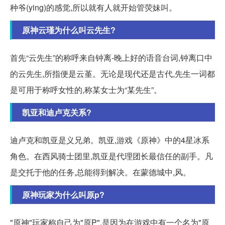
种爷(ying)的感觉,所以就有人就开始管荧妹叫。
原神云瑾为什么叫云先生?
首先“云先生”的称呼来自钟离-晚上好的语音台词,钟离口中
的云先生,所指便是云堇。无论是现代还是古代,先生一词都
是可用于称呼女性的,称某女士为“某先生”。
凯亚和迪卢克关系?
迪卢克和凯亚是义兄弟。凯亚,游戏《原神》中的4星冰系
角色。在西风骑士团里,凯亚是代理团长最信任的副手。凡
是交托于他的任务,总能得到解决。在蒙德城中,风。
原神玩家为什么叫原p?
"原神"玩家称自己为"原P",是因为在游戏中有一个名为"原