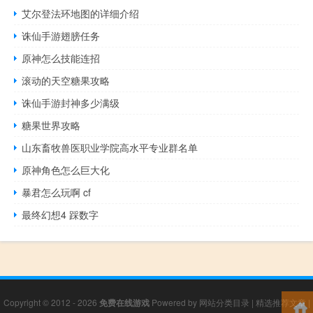
艾尔登法环地图的详细介绍
诛仙手游翅膀任务
原神怎么技能连招
滚动的天空糖果攻略
诛仙手游封神多少满级
糖果世界攻略
山东畜牧兽医职业学院高水平专业群名单
原神角色怎么巨大化
暴君怎么玩啊 cf
最终幻想4 踩数字
Copyright © 2012 - 2026
免费在线游戏
Powered by
网站分类目录
|
精选推荐文章
|