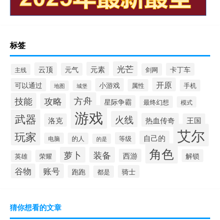
标签
光芒
元素
云顶
元气
卡丁车
剑网
主线
开原
可以通过
小游戏
属性
手机
城堡
地图
方舟
技能
攻略
星际争霸
最终幻想
模式
游戏
武器
火线
热血传奇
洛克
王国
艾尔
玩家
自己的
等级
电脑
的人
的是
角色
萝卜
装备
西游
解锁
荣耀
英雄
谷物
账号
跑跑
骑士
都是
猜你想看的文章