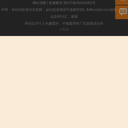
网站地图
|
疑难解答
陕ICP备05044352号
声明：本站内容来自互联网，如信息有错误可发邮件到f_fb#foxmail.com说明，我们
会及时纠正，谢谢
本站仅为个人兴趣爱好，不接盈利性广告及商业合作
小男孩