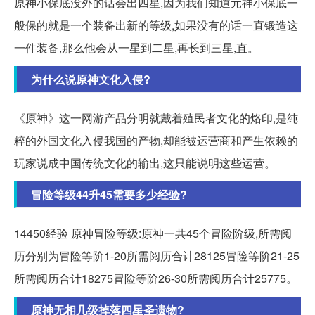
原神小保底没外的话会出四星,因为我们知道元神小保底一
般保的就是一个装备出新的等级,如果没有的话一直锻造这
一件装备,那么他会从一星到二星,再长到三星,直。
为什么说原神文化入侵?
《原神》这一网游产品分明就戴着殖民者文化的烙印,是纯
粹的外国文化入侵我国的产物,却能被运营商和产生依赖的
玩家说成中国传统文化的输出,这只能说明这些运营。
冒险等级44升45需要多少经验?
14450经验 原神冒险等级:原神一共45个冒险阶级,所需阅
历分别为冒险等阶1-20所需阅历合计28125冒险等阶21-25
所需阅历合计18275冒险等阶26-30所需阅历合计25775。
原神无相几级掉落四星圣遗物?