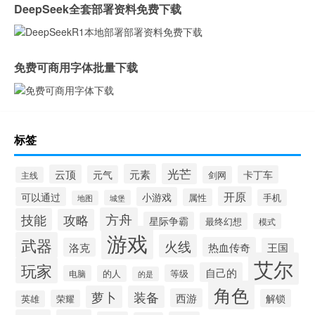
DeepSeek全套部署资料免费下载
免费可商用字体批量下载
标签
光芒
元素
云顶
元气
卡丁车
剑网
主线
开原
可以通过
小游戏
属性
手机
城堡
地图
方舟
技能
攻略
星际争霸
最终幻想
模式
游戏
武器
火线
热血传奇
洛克
王国
艾尔
玩家
自己的
等级
电脑
的人
的是
角色
萝卜
装备
西游
解锁
荣耀
英雄