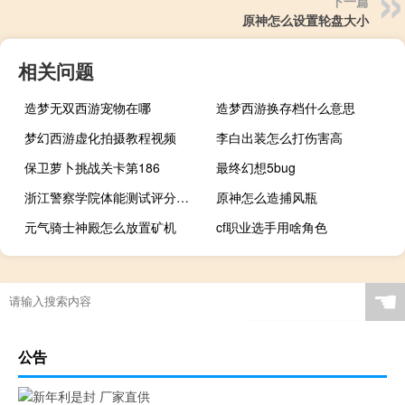
下一篇
原神怎么设置轮盘大小
相关问题
造梦无双西游宠物在哪
造梦西游换存档什么意思
梦幻西游虚化拍摄教程视频
李白出装怎么打伤害高
保卫萝卜挑战关卡第186
最终幻想5bug
浙江警察学院体能测试评分标准
原神怎么造捕风瓶
元气骑士神殿怎么放置矿机
cf职业选手用啥角色
☚
公告