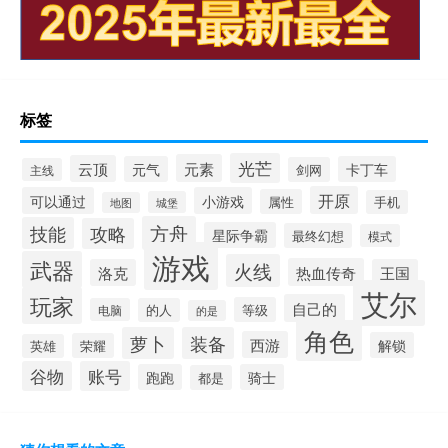
标签
光芒
元素
云顶
元气
卡丁车
剑网
主线
开原
可以通过
小游戏
属性
手机
城堡
地图
方舟
技能
攻略
星际争霸
最终幻想
模式
游戏
武器
火线
热血传奇
洛克
王国
艾尔
玩家
自己的
等级
电脑
的人
的是
角色
萝卜
装备
西游
解锁
荣耀
英雄
谷物
账号
跑跑
骑士
都是