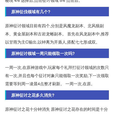
秘境 4/6 选择后,点击征讨领域 5/6 点击后。
原神征伐领域有几个?
原神征讨领域目前有四个,分别是风魔龙副本、北风狼副
本、黄金屋副本和古岩龙蜥副本。 首先在风龙副本中,推荐
以甘雨为主C输出,以钟离为开盾人,搭配七七形成双。
原神征讨领域一周只能领取一次吗?
一周一次,在原神游戏中,玩家每个礼拜打征讨领域的次数只
有一次,并且也每个征讨对象只能领取一次奖励,下一次领取
需要等到周一凌晨4点整才刷新。 一周一次,在原。
原神征讨之花多久消失?
原神征讨之花十分钟消失 原神征讨之花存在的时间是十分