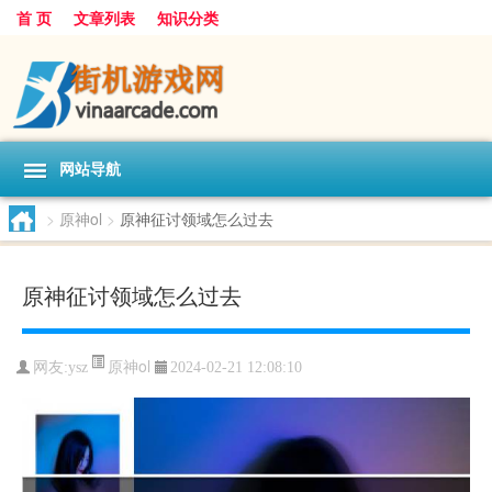
首 页
文章列表
知识分类
网站导航
>
原神ol
>
原神征讨领域怎么过去
原神征讨领域怎么过去
原神ol
网友:
ysz
2024-02-21 12:08:10