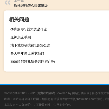
上一篇
原神纪行怎么快速满级
相关问题
cf手游飞行器大奖是什么
原神怎么手刷
地下城堡秘境第5层怎么进
冬天中年男士睡衣品牌
婚后给的彩礼钱是共同财产吗
Copyright © 2012 - 2026
免费在线游戏
Powered by
网站分类目录
|
精选推荐文
声明：本站内容来自互联网，如信息有错误可发邮件到f_fb#foxmail.com说明
本站仅为个人兴趣爱好，不接盈利性广告及商业合作