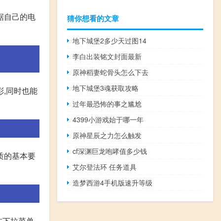
据自己的电
猜你想看的文章
地下城堡2多少天过图14
李白出装铭文封面最新
原神稻妻蛇骨头怎么下去
地下城堡3魂获取攻略
,同时也能
过年最恐怖的事之尴尬
4399小游戏始于哪一年
原神星辰之力怎么触发
cf深渊巨龙咆哮值多少钱
质的基本要
艾尔登法环 任务道具
造梦西游4手机版速升等级
,在下拉菜单