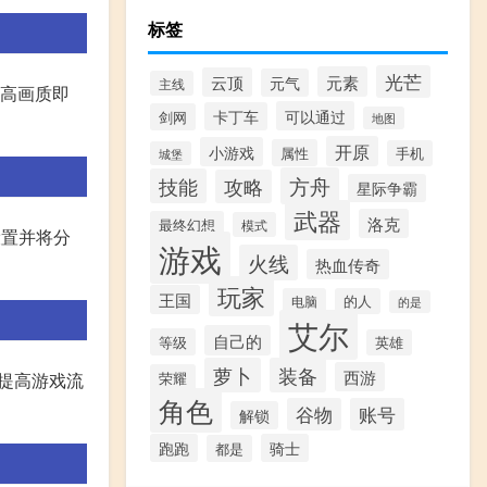
标签
光芒
元素
云顶
元气
主线
中高画质即
可以通过
卡丁车
剑网
地图
开原
小游戏
属性
手机
城堡
方舟
技能
攻略
星际争霸
武器
洛克
最终幻想
模式
设置并将分
游戏
火线
热血传奇
玩家
王国
电脑
的人
的是
艾尔
自己的
等级
英雄
萝卜
装备
西游
荣耀
而提高游戏流
角色
谷物
账号
解锁
跑跑
骑士
都是