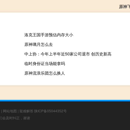
原神
洛克王国手游预估内存大小
原神璃月怎么去
中上协：今年上半年近50家公司退市 创历史新高
临时身份证当场能拿吗
原神流浪乐团怎么换人
章
|
网站地图
|
疑难解答
陕ICP备05044352号
，我们会及时纠正，谢谢