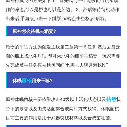
原神待机飞的方法如下 1、首先找到一个能够执行跳水动
作的岸边,可以是桥也可以是船边。 2、然后等待待机动作
出来后,手游版点击一下跳跃,pc端点击空格,然后就。
原神怎么待机去稻妻?
稻妻的前往方法为触发主线第二章第一幕任务,然后去孤云
阁的船上找北斗对话,即可乘北斗的船前往稻妻。玩家需要
先完成魔神任务振袖秋风问红叶,再去去璃月港找NP。
菌核
休眠
用来干嘛?
枯焦
原神休眠菌核主要依靠攻击40级以上活化状态以及
状
态下的蕈兽以及由失活菌体合成两种方式获得。休眠菌核
目前主要的作用是用于武器突破材料以及合成茁壮菌。