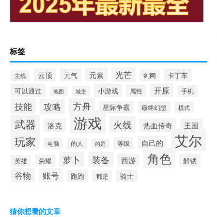
标签
光芒
元素
云顶
元气
卡丁车
剑网
主线
开原
可以通过
小游戏
属性
手机
城堡
地图
方舟
技能
攻略
星际争霸
最终幻想
模式
游戏
武器
火线
热血传奇
洛克
王国
艾尔
玩家
自己的
等级
电脑
的人
的是
角色
萝卜
装备
西游
解锁
荣耀
英雄
谷物
账号
跑跑
骑士
都是
猜你想看的文章