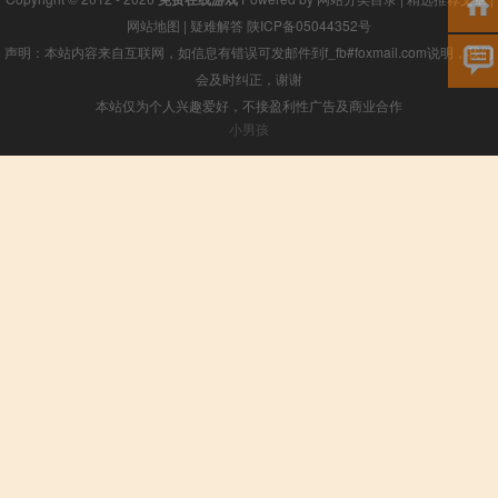
网站地图
|
疑难解答
陕ICP备05044352号
声明：本站内容来自互联网，如信息有错误可发邮件到f_fb#foxmail.com说明，我们
会及时纠正，谢谢
本站仅为个人兴趣爱好，不接盈利性广告及商业合作
小男孩