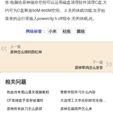
答:电脑给原神储存空间可以运用磁盘清理软件清理C盘,大
约可为C盘释放50M-800M空间。 2.关闭休眠功能,在开始
菜单的运行里输入powercfg h off指令,关闭休眠,此。
网络标签：
小米
枯焦
菌核
上一篇
原神怎么得到西红柿
下一篇
原神草鸡怎么发音
相关问题
热血传奇蜀山通关视频教程
警察学院学习什么内容
CF英雄套手雷有啥属性
大连理工大学在职研究生报考流程是
原神所有妖刀怎么获得
原神且裁雨声怎么来