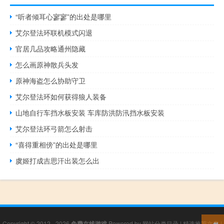
“听者倾耳心寥寥”的出处是哪里
艾尔登法环联机模式闪退
官居几品攻略通州隐藏
怎么画原神散兵头发
原神海盗怎么协助守卫
艾尔登法环如何获得狼人装备
山地自行车挡水板安装 车库防洪防汛挡水板安装
艾尔登法环弓箭怎么射击
“喜得重相傍”的出处是哪里
虞姬打成吉思汗出装怎么出
Copyright © 2012 - 2026
免费在线游戏
Powered by
网站分类目录
|
精选推荐文章
|