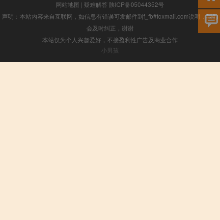
网站地图
|
疑难解答
陕ICP备05044352号
声明：本站内容来自互联网，如信息有错误可发邮件到f_fb#foxmail.com说明，我们
会及时纠正，谢谢
本站仅为个人兴趣爱好，不接盈利性广告及商业合作
小男孩