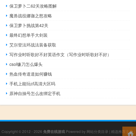
保卫萝卜二62关攻略图解
魔兽战役娜迦之怒攻略
保卫萝卜挑战第42关
最终幻想单手大剑装
艾尔登法环战法装备获取
写作业时听歌好不好英语作文（写作业时听歌好不好）
csol镰刀怎么爆头
热血传奇道道如何赚钱
手机上能玩cf高清大区吗
原神自抽号怎么改绑定手机
Copyright © 2012 - 2026
免费在线游戏
Powered by
网站分类目录
|
精选推荐文章
|