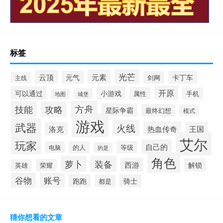
标签
光芒
元素
云顶
元气
卡丁车
剑网
主线
开原
可以通过
小游戏
属性
手机
城堡
地图
方舟
技能
攻略
星际争霸
最终幻想
模式
游戏
武器
火线
热血传奇
洛克
王国
艾尔
玩家
自己的
等级
电脑
的人
的是
角色
萝卜
装备
西游
解锁
荣耀
英雄
谷物
账号
跑跑
骑士
都是
猜你想看的文章