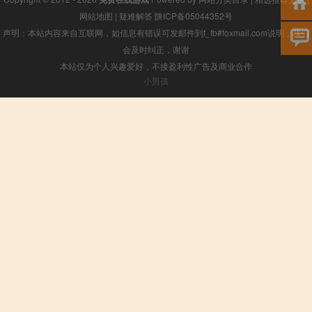
网站地图
|
疑难解答
陕ICP备05044352号
声明：本站内容来自互联网，如信息有错误可发邮件到f_fb#foxmail.com说明，我们
会及时纠正，谢谢
本站仅为个人兴趣爱好，不接盈利性广告及商业合作
小男孩