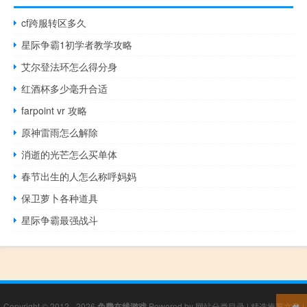
cf跨服转区多久
星际争霸1初学者教学攻略
艾尔登法环怎么得分身
红酒杯多少毫升合适
farpoint vr 攻略
原神雷雨怎么解除
消逝的光芒怎么买单体
春节出生的人怎么称呼妈妈
保卫萝卜各种道具
星际争霸最强战斗
Copyright © 2012 - 2026
免费在线游戏
Powered by
网站分类目录
|
精选推荐文章
|