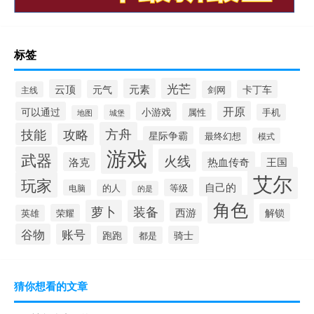
标签
光芒
元素
云顶
元气
卡丁车
剑网
主线
开原
可以通过
小游戏
属性
手机
城堡
地图
方舟
技能
攻略
星际争霸
最终幻想
模式
游戏
武器
火线
热血传奇
洛克
王国
艾尔
玩家
自己的
等级
电脑
的人
的是
角色
萝卜
装备
西游
解锁
荣耀
英雄
谷物
账号
跑跑
骑士
都是
猜你想看的文章