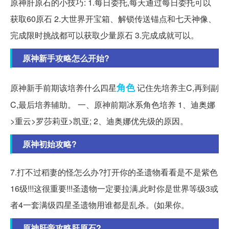
原神肝原石的小技巧: 1.每日委托,每天通过每日委托可以
获取60原石 2.大世界开宝箱、解锁传送锚点和七天神像、
完成限时挑战都可以获取少量原石 3.完成成就可以。
原神新手攻略怎么开始?
角色
原神新手前期该培养什么四星
记住先培养主C,再到副
C,最后培养辅助。 一、原神前期冰系角色培养 1、迪奥娜
>重云>罗莎莉亚>凯亚; 2、迪奥娜优先级的原因。
原神初始攻略?
7.打不过稻妻的怪怎么办?打开你的圣遗物看看是不是紫色
16级!!!这很重要!!!圣遗物一定要拉满,此时你是世界等级3或
者4一套满级四星圣遗物用谁都是乱杀。(如果你。
原神肝帝攻略肝原石?