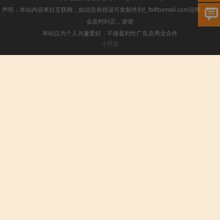
声明：本站内容来自互联网，如信息有错误可发邮件到f_fb#foxmail.com说明，我们
会及时纠正，谢谢
本站仅为个人兴趣爱好，不接盈利性广告及商业合作
小男孩