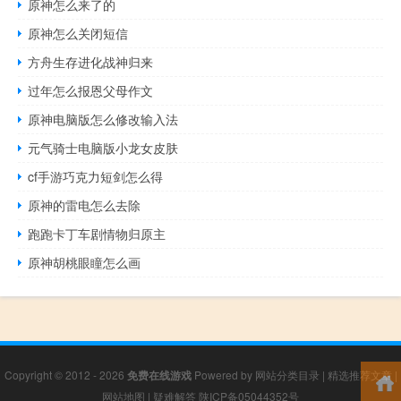
原神怎么来了的
原神怎么关闭短信
方舟生存进化战神归来
过年怎么报恩父母作文
原神电脑版怎么修改输入法
元气骑士电脑版小龙女皮肤
cf手游巧克力短剑怎么得
原神的雷电怎么去除
跑跑卡丁车剧情物归原主
原神胡桃眼瞳怎么画
Copyright © 2012 - 2026
免费在线游戏
Powered by
网站分类目录
|
精选推荐文章
|
网站地图
|
疑难解答
陕ICP备05044352号