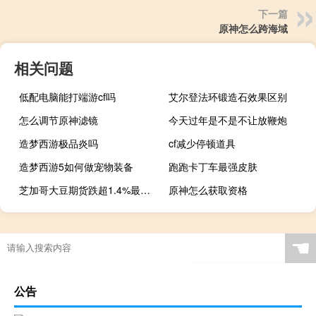
下一篇
原神怎么跨海域
相关问题
低配电脑能打端游cf吗
艾尔登法环锻造石效果区别
怎么调节原神滤镜
今天过年是不是不让放鞭炮
造梦西游极品炎吗
cf减少停顿道具
造梦西游5如何做宠物装备
跑跑卡丁车最强皮肤
芝加哥大豆期货跌超1.4%最新报告显示美国抢收
原神怎么获取资格
☚
公告