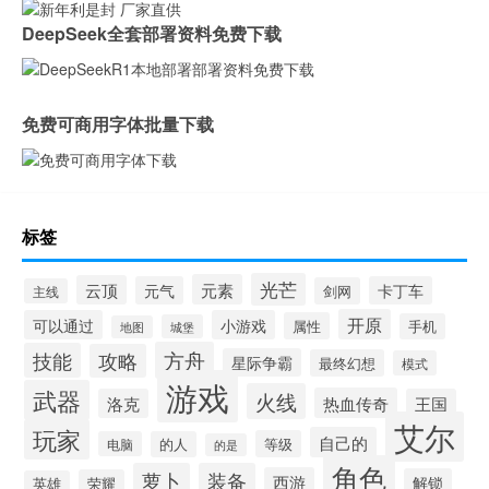
DeepSeek全套部署资料免费下载
免费可商用字体批量下载
标签
光芒
元素
云顶
元气
卡丁车
剑网
主线
开原
可以通过
小游戏
属性
手机
城堡
地图
方舟
技能
攻略
星际争霸
最终幻想
模式
游戏
武器
火线
热血传奇
洛克
王国
艾尔
玩家
自己的
等级
电脑
的人
的是
角色
萝卜
装备
西游
解锁
荣耀
英雄