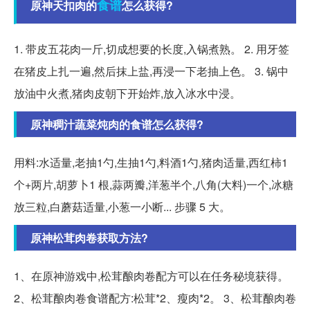
食谱
原神天扣肉的
怎么获得?
1. 带皮五花肉一斤,切成想要的长度,入锅煮熟。 2. 用牙签
在猪皮上扎一遍,然后抹上盐,再浸一下老抽上色。 3. 锅中
放油中火煮,猪肉皮朝下开始炸,放入冰水中浸。
原神稠汁蔬菜炖肉的食谱怎么获得?
用料:水适量,老抽1勺,生抽1勺,料酒1勺,猪肉适量,西红柿1
个+两片,胡萝卜1 根,蒜两瓣,洋葱半个,八角(大料)一个,冰糖
放三粒,白蘑菇适量,小葱一小断... 步骤 5 大。
原神松茸肉卷获取方法?
1、在原神游戏中,松茸酿肉卷配方可以在任务秘境获得。
2、松茸酿肉卷食谱配方:松茸*2、瘦肉*2。 3、松茸酿肉卷