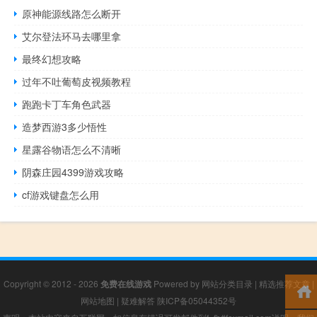
原神能源线路怎么断开
艾尔登法环马去哪里拿
最终幻想攻略
过年不吐葡萄皮视频教程
跑跑卡丁车角色武器
造梦西游3多少悟性
星露谷物语怎么不清晰
阴森庄园4399游戏攻略
cf游戏键盘怎么用
Copyright © 2012 - 2026
免费在线游戏
Powered by
网站分类目录
|
精选推荐文章
|
网站地图
|
疑难解答
陕ICP备05044352号