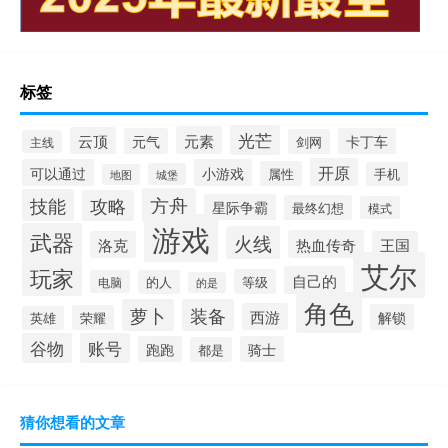
标签
光芒
元素
云顶
元气
卡丁车
剑网
主线
开原
可以通过
小游戏
属性
手机
城堡
地图
方舟
技能
攻略
星际争霸
最终幻想
模式
游戏
武器
火线
热血传奇
洛克
王国
艾尔
玩家
自己的
等级
电脑
的人
的是
角色
萝卜
装备
西游
解锁
荣耀
英雄
谷物
账号
跑跑
骑士
都是
猜你想看的文章