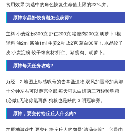
食用效果:为选中的角色恢复生命值上限的22%,并。
原神水晶虾饺食谱怎么获得?
主料 小麦淀粉300克 虾仁200克 猪瘦肉200克 胡萝卜1根
辅料 油2ml 酱油1ml 生姜2片 盐2克 葱白30克 1. 水晶饺子
皮:小麦淀粉;饺子馅食材:虾仁、猪瘦肉、胡萝卜。
原神每天任务攻略?
万经... 2:地图上标感叹号的去拿圣遗物,双风加雷泽加莫娜,
十分钟左右可以跑完全部,每天可以白嫖两三万经验狗粮
(必做),无论你氪再多,狗粮也是缺的 3:明冠峡旁。
原神，要交付给丘丘人什么肉?
在原神游戏中,要交付给丘丘人的肉是"清汤杂烩"。它是由