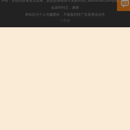
声明：本站内容来自互联网，如信息有错误可发邮件到f_fb#foxmail.com说明，我们
会及时纠正，谢谢
本站仅为个人兴趣爱好，不接盈利性广告及商业合作
小男孩