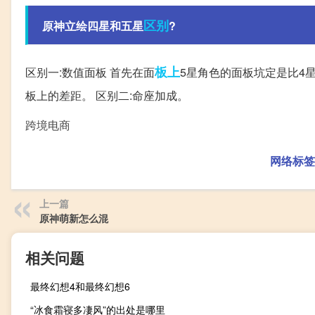
区别
原神立绘四星和五星
?
板上
区别一:数值面板 首先在面
5星角色的面板坑定是比4
板上的差距。 区别二:命座加成。
跨境电商
网络标签
上一篇
原神萌新怎么混
相关问题
最终幻想4和最终幻想6
“冰食霜寝多凄风”的出处是哪里