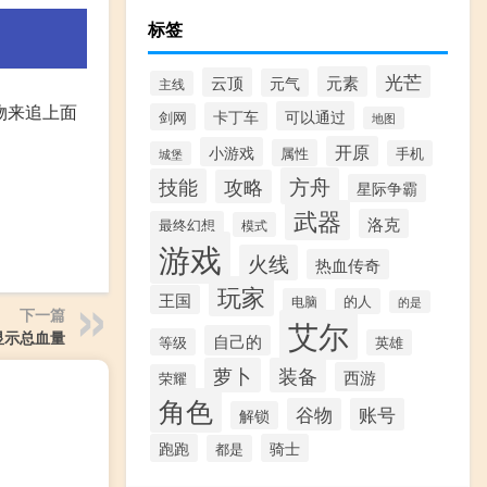
标签
光芒
元素
云顶
元气
主线
物来追上面
可以通过
卡丁车
剑网
地图
开原
小游戏
属性
手机
城堡
方舟
技能
攻略
星际争霸
武器
洛克
最终幻想
模式
游戏
火线
热血传奇
玩家
王国
电脑
的人
的是
下一篇
艾尔
显示总血量
自己的
等级
英雄
萝卜
装备
西游
荣耀
角色
谷物
账号
解锁
跑跑
骑士
都是