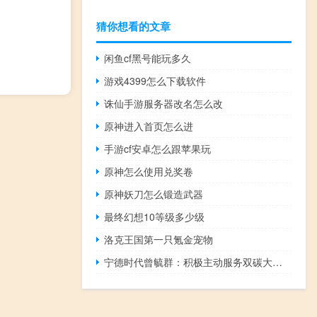
猜你想看的文章
闲鱼cf黑号能玩多久
游戏4399怎么下载软件
诛仙手游服务器改名怎么改
原神进入首页怎么进
手游cf安卓怎么跟苹果玩
原神怎么使用兑奖卷
原神妖刀怎么锻造武器
最终幻想10等级多少级
洛克王国第一只氪金宠物
宁德时代曾毓群：积极主动服务双碳大局 将企业发展与国家战略紧密联系在一起