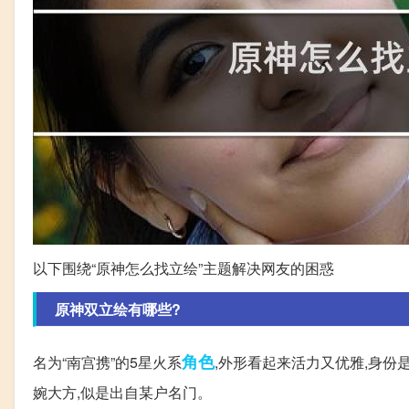
以下围绕“原神怎么找立绘”主题解决网友的困惑
原神双立绘有哪些?
角色
名为“南宫携”的5星火系
,外形看起来活力又优雅,身份
婉大方,似是出自某户名门。