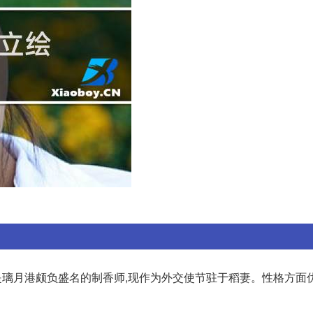
是璃月港颇负盛名的制香师,现作为外交使节驻于稻妻。性格方面优