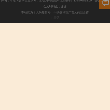
声明：本站内容来自互联网，如信息有错误可发邮件到f_fb#foxmail.com说明，我们
会及时纠正，谢谢
本站仅为个人兴趣爱好，不接盈利性广告及商业合作
小男孩