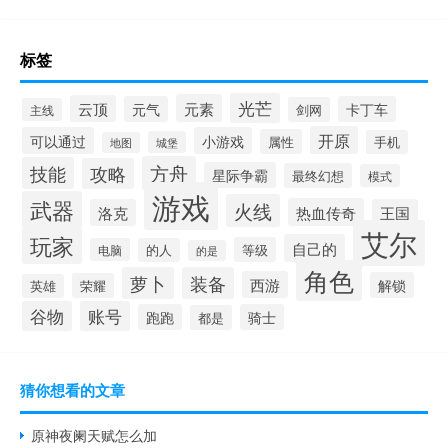
标签
光芒
元素
云顶
元气
卡丁车
剑网
主线
开原
可以通过
小游戏
属性
手机
城堡
地图
方舟
技能
攻略
星际争霸
最终幻想
模式
游戏
武器
火线
热血传奇
洛克
王国
艾尔
玩家
自己的
等级
电脑
的人
的是
角色
萝卜
装备
西游
解锁
荣耀
英雄
谷物
账号
跑跑
骑士
都是
猜你想看的文章
原神夜阑天赋怎么加