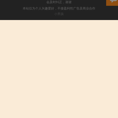
会及时纠正，谢谢
本站仅为个人兴趣爱好，不接盈利性广告及商业合作
小男孩