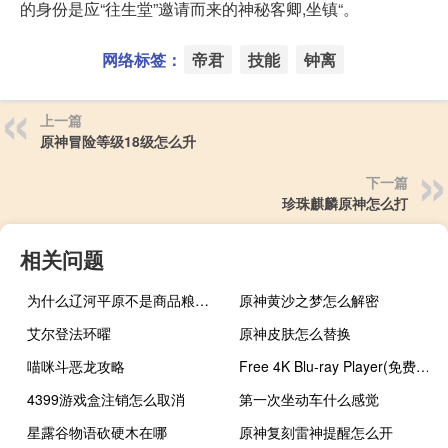
的身份是应“往生堂”邀请而来的神秘客卿,坐镇“。
网络标签：
帝君
技能
钟离
上一篇
原神冒险等级18级怎么升
下一篇
珍珠麒麟原神怎么打
相关问题
为什么辽河平原不是商品粮基地
原神黄沙之梦怎么解密
艾尔登法环曜
原神皮肤怎么替换
喵咪斗恶龙攻略
Free 4K Blu-ray Player(免费4K蓝光播放器) V1.3.14 官方版（Free 4K Blu-ray Player(免费4K蓝光播放器) V1.3.14 官方版功能简介）
4399游戏盒注销怎么取消
第一次坐动车什么感觉
星露谷物语砍硬木在哪
原神复刻雷神提醒怎么开