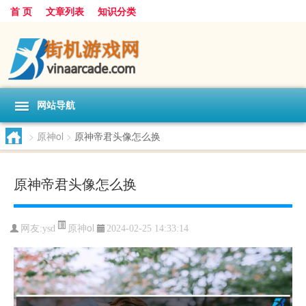
首 页
文章列表
知识分类
网站导航
>
原神ol
>
原神帝君头像怎么换
原神帝君头像怎么换
原神ol
网友:
ysd
2024-02-25 14:33:14