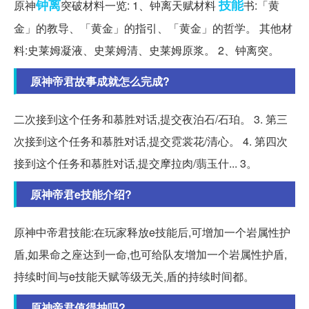
钟离
技能
原神
突破材料一览: 1、钟离天赋材料
书:「黄
金」的教导、「黄金」的指引、「黄金」的哲学。 其他材
料:史莱姆凝液、史莱姆清、史莱姆原浆。 2、钟离突。
原神帝君故事成就怎么完成?
二次接到这个任务和慕胜对话,提交夜泊石/石珀。 3. 第三
次接到这个任务和慕胜对话,提交霓裳花/清心。 4. 第四次
接到这个任务和慕胜对话,提交摩拉肉/翡玉什... 3。
原神帝君e技能介绍?
原神中帝君技能:在玩家释放e技能后,可增加一个岩属性护
盾,如果命之座达到一命,也可给队友增加一个岩属性护盾,
持续时间与e技能天赋等级无关,盾的持续时间都。
原神帝君值得抽吗?