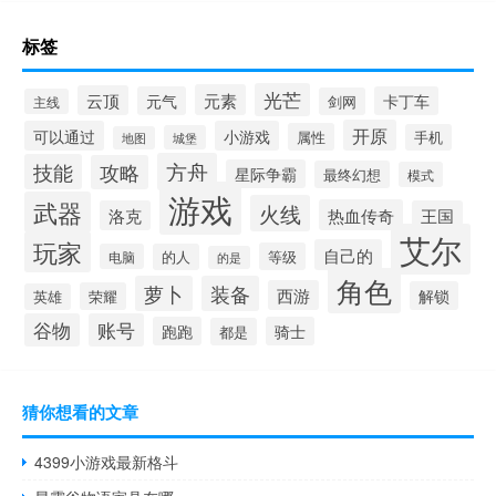
标签
光芒
元素
云顶
元气
卡丁车
剑网
主线
开原
可以通过
小游戏
属性
手机
城堡
地图
方舟
技能
攻略
星际争霸
最终幻想
模式
游戏
武器
火线
热血传奇
洛克
王国
艾尔
玩家
自己的
等级
电脑
的人
的是
角色
萝卜
装备
西游
解锁
荣耀
英雄
谷物
账号
跑跑
骑士
都是
猜你想看的文章
4399小游戏最新格斗