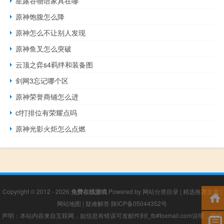
星露谷物语家具在哪
原神饱腹怎么降
原神怎么不让别人发现
原神鱼叉怎么突破
云顶之弈s4羁绊和装备图
剑网3忘记哪个区
原神荣誉商铺怎么进
cf打排位有荣耀点吗
原神光影火炬怎么点燃
Copyright © 2012 - 2026
免费在线游戏
Powered by
网站分类目录
|
精选推荐文章
|
网站地图
|
疑难解答
陕ICP备05044352号
声明：本站内容来自互联网，如信息有错误可发邮件到f_fb#foxmail.com说明，我们