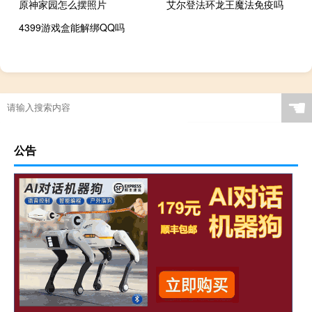
原神家园怎么摆照片
艾尔登法环龙王魔法免疫吗
4399游戏盒能解绑QQ吗
☚
公告