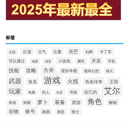
标签
光芒
元素
云顶
元气
卡丁车
剑网
主线
开原
可以通过
小游戏
属性
手机
城堡
地图
方舟
技能
攻略
星际争霸
最终幻想
模式
游戏
武器
火线
热血传奇
洛克
王国
艾尔
玩家
自己的
等级
电脑
的人
的是
角色
萝卜
装备
西游
解锁
荣耀
英雄
谷物
账号
跑跑
骑士
都是