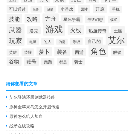
开原
可以通过
小游戏
属性
手机
城堡
地图
方舟
技能
攻略
星际争霸
最终幻想
模式
游戏
武器
火线
热血传奇
洛克
王国
艾尔
玩家
自己的
等级
电脑
的人
的是
角色
萝卜
装备
西游
解锁
荣耀
英雄
谷物
账号
跑跑
骑士
都是
猜你想看的文章
艾尔登法环黑剑武器技能
原神金苹果岛怎么开启传送
原神怎么给人加血
战矛在线攻略