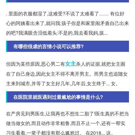
. 里面的衣服都湿了,这难受?不说了太难看了…… 有位好
心的阿姨看出来了,就问我:孩子你是和家里闹矛盾自己出来
的吧?我满眼含泪低着头:不是的,我去看我妈,孩...
有哪些很虐的言情小说可以推荐?
女主
但因为某些原因,恶心男二有
杀人的证据,就把女主困
在了自己身边,因此女主不得不离开男主。而男主也追随女
主来到城市,并等了女主好几年,几年后,女主终于... 女。
在医院里就医遇到过最尴尬的事情是什么?
在产房见到男医生,让我再也不想生二胎了!医生真的不把当
做当做女的,而且动作非常粗鲁,而且不止一个,还有一帮实
习生看着,一辈子都没有那么尴尬过。 在2018... 这。