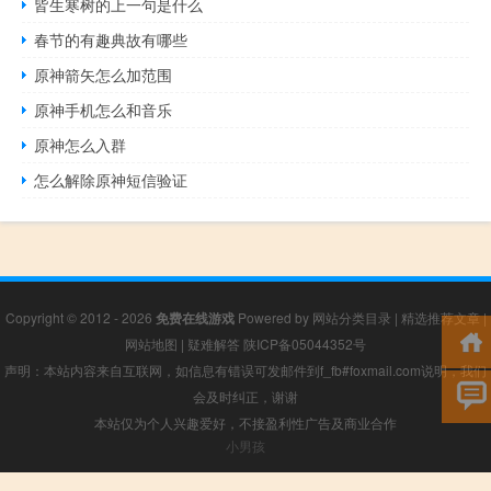
皆生寒树的上一句是什么
春节的有趣典故有哪些
原神箭矢怎么加范围
原神手机怎么和音乐
原神怎么入群
怎么解除原神短信验证
Copyright © 2012 - 2026
免费在线游戏
Powered by
网站分类目录
|
精选推荐文章
|
网站地图
|
疑难解答
陕ICP备05044352号
声明：本站内容来自互联网，如信息有错误可发邮件到f_fb#foxmail.com说明，我们
会及时纠正，谢谢
本站仅为个人兴趣爱好，不接盈利性广告及商业合作
小男孩