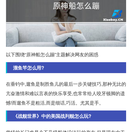
以下围绕“原神船怎么蹦”主题解决网友的困惑
溜鱼竿怎么用?
在垂钓中,遛鱼是制胜鱼儿的最后一步关键技巧,那种无比的
亢奋激情和难以言表的快乐享受,也常常给人咬牙顿脚的遗
憾!而遛鱼不是粗活,而是细话,巧活。尤其是手。
《战舰世界》中的美国战列舰怎么玩?