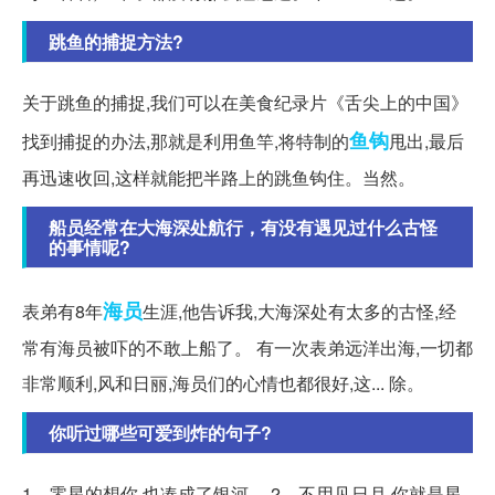
跳鱼的捕捉方法?
关于跳鱼的捕捉,我们可以在美食纪录片《舌尖上的中国》
鱼钩
找到捕捉的办法,那就是利用鱼竿,将特制的
甩出,最后
再迅速收回,这样就能把半路上的跳鱼钩住。当然。
船员经常在大海深处航行，有没有遇见过什么古怪
的事情呢?
海员
表弟有8年
生涯,他告诉我,大海深处有太多的古怪,经
常有海员被吓的不敢上船了。 有一次表弟远洋出海,一切都
非常顺利,风和日丽,海员们的心情也都很好,这... 除。
你听过哪些可爱到炸的句子?
1、零星的想你,也凑成了银河。 2、不用见日月,你就是星