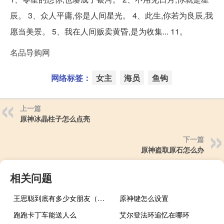
辰。 3、众人平庸,你是人间星光。 4、此生,你若为良辰,我
愿当美景。 5、我在人间贩卖黄昏,是为收集... 11。
名品导购网
网络标签：
女主
海员
鱼钩
上一篇
原神冰晶柱子怎么点亮
下一篇
原神盗取原石怎么办
相关问题
王思聪到底有多少女朋友（王思聪有多少女朋友）
原神键怎么设置
跑跑卡丁车能送人么
艾尔登法环追忆在哪环